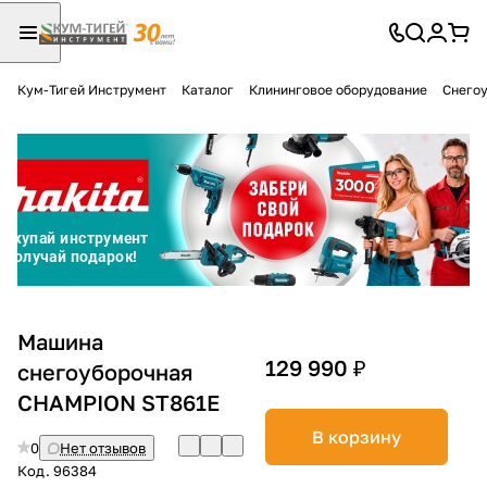
Кум-Тигей Инструмент
Каталог
Клининговое оборудование
Снего
Для клиентов всех банков
Разбейте
оплату
на части
без переплат
График платежей
Машина
129 990 ₽
снегоуборочная
CHAMPION ST861E
Сегодня
25
%
В корзину
0
Нет отзывов
Код.
96384