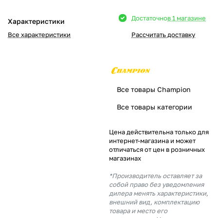
Добавляйте товары
Достаточно
в 1 магазине
Характеристики
в корзину
Все характеристики
Рассчитать доставку
Оплачивайте сегодня только
25
% картой любого банка
Все товары Champion
Получайте товар
Все товары категории
выбранный способом
Цена действительна только для
интернет-магазина и может
Оставшиеся
75
% будут
отличаться от цен в розничных
списываться
с вашей карты
магазинах
по
25
%
каждые 2 недели
*Производитель оставляет за
собой право без уведомления
дилера менять характеристики,
внешний вид, комплектацию
товара и место его
Подробнее