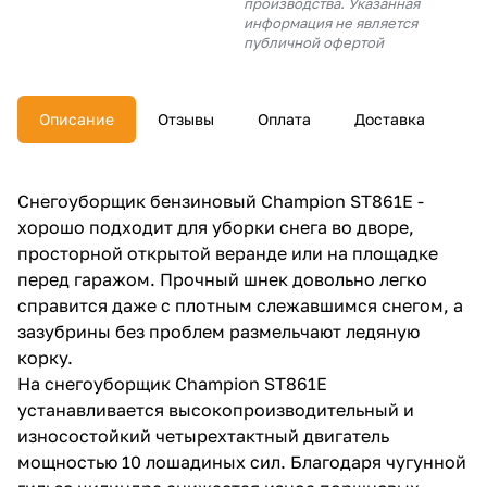
производства. Указанная
об оплате Плайтом
информация не является
публичной офертой
Описание
Отзывы
Оплата
Доставка
Остались вопросы?
25
8 800 302-02-51
plait.ru
раз в 2
Снегоуборщик бензиновый Champion ST861E -
недели
хорошо подходит для уборки снега во дворе,
просторной открытой веранде или на площадке
перед гаражом. Прочный шнек довольно легко
справится даже с плотным слежавшимся снегом, а
зазубрины без проблем размельчают ледяную
корку.
На снегоуборщик Champion ST861E
устанавливается высокопроизводительный и
износостойкий четырехтактный двигатель
мощностью 10 лошадиных сил. Благодаря чугунной