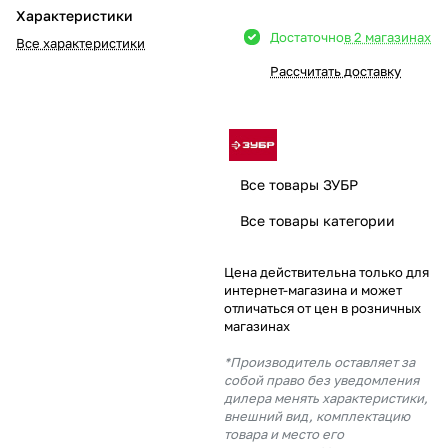
Характеристики
Добавляйте товары
Достаточно
в 2 магазинах
Все характеристики
в корзину
Рассчитать доставку
Оплачивайте сегодня только
25
% картой любого банка
Все товары ЗУБР
Получайте товар
Все товары категории
выбранный способом
Цена действительна только для
интернет-магазина и может
Оставшиеся
75
% будут
отличаться от цен в розничных
списываться
с вашей карты
магазинах
по
25
%
каждые 2 недели
*Производитель оставляет за
собой право без уведомления
дилера менять характеристики,
внешний вид, комплектацию
товара и место его
Подробнее