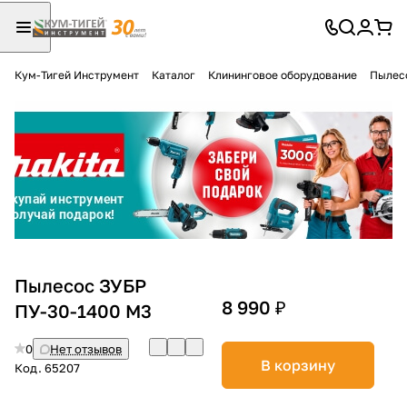
Кум-Тигей Инструмент
Каталог
Клининговое оборудование
Пылес
Для клиентов всех банков
Разбейте
оплату
на части
без переплат
График платежей
Пылесос ЗУБР
8 990 ₽
ПУ-30-1400 М3
Сегодня
0
Нет отзывов
25
%
В корзину
Код.
65207