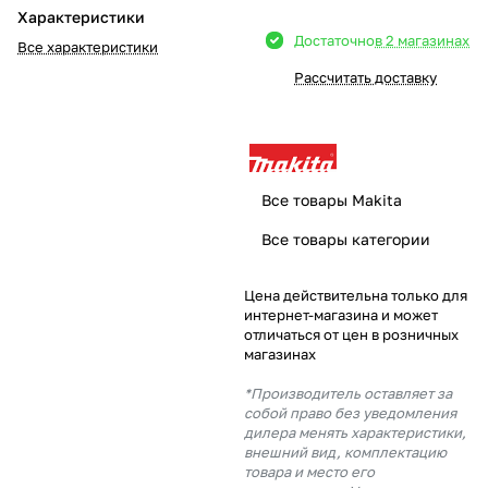
Характеристики
Добавляйте товары
Достаточно
в 2 магазинах
Все характеристики
в корзину
Рассчитать доставку
Оплачивайте сегодня только
25
% картой любого банка
Все товары Makita
Получайте товар
Все товары категории
выбранный способом
Цена действительна только для
интернет-магазина и может
Оставшиеся
75
% будут
отличаться от цен в розничных
списываться
с вашей карты
магазинах
по
25
%
каждые 2 недели
*Производитель оставляет за
собой право без уведомления
дилера менять характеристики,
внешний вид, комплектацию
товара и место его
Подробнее