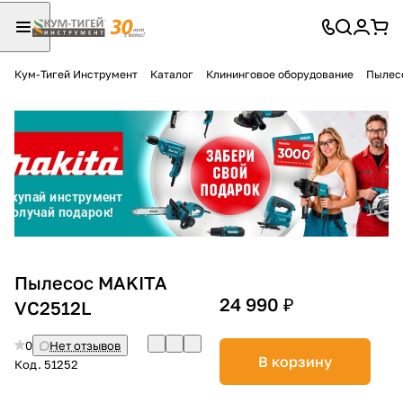
Кум-Тигей Инструмент
Каталог
Клининговое оборудование
Пылес
Для клиентов всех банков
Разбейте
оплату
на части
без переплат
График платежей
Пылесос MAKITA
24 990 ₽
VC2512L
Сегодня
0
Нет отзывов
25
%
В корзину
Код.
51252