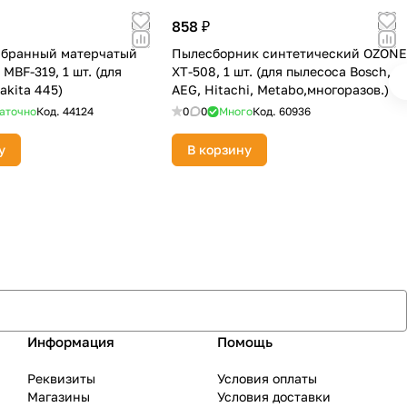
858 ₽
мбранный матерчатый
Пылесборник синтетический OZONE
MBF-319, 1 шт. (для
XT-508, 1 шт. (для пылесоса Bosch,
akita 445)
AEG, Hitachi, Metabo,многоразов.)
аточно
Код.
44124
0
0
Много
Код.
60936
у
В корзину
Информация
Помощь
Реквизиты
Условия оплаты
Магазины
Условия доставки