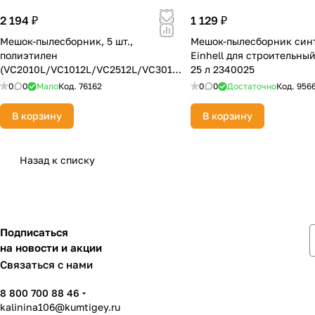
2 194 ₽
1 129 ₽
Мешок-пылесборник, 5 шт.,
Мешок-пылесборник син
полиэтилен
Einhell для строительны
(VC2010L/VC1012L/VC2512L/VC3011
25 л 2340025
L) Makita P-70297
0
0
Мало
Код.
76162
0
0
Достаточно
Код.
956
В корзину
В корзину
Назад к списку
Подписаться
на новости и акции
Связаться с нами
8 800 700 88 46
kalinina106@kumtigey.ru