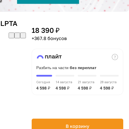
PLPTA
18 390 ₽
+367.8 бонусов
Разбить на части
без переплат
Сегодня
14 августа
21 августа
28 августа
4 598
₽
4 598
₽
4 598
₽
4 598
₽
В корзину