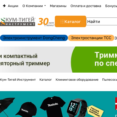
Акции
О Компании
Магазины
Оплата и доставка
Бонус
Каталог
Электроинструмент DongCheng
Электростанции TCC
З
Кум-Тигей Инструмент
Каталог
Клининговое оборудование
Пылесос
н