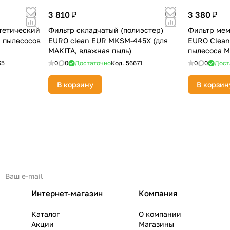
3 810 ₽
3 380 ₽
тетический
Фильтр складчатый (полиэстер)
Фильтр ме
й пылесосов
EURO clean EUR MKSM-445X (для
EURO Clean 
MAKITA, влажная пыль)
пылесоса M
65
0
0
Достаточно
Код.
56671
0
0
Дост
В корзину
В корзин
Интернет-магазин
Компания
Каталог
О компании
Акции
Магазины