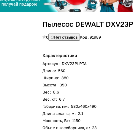
График платежей
Пылесос DEWALT DXV23
Сегодня
25
%
0
Нет отзывов
Код.
91989
Характеристики
Артикул
:
DXV23PLPTA
Добавляйте товары
в корзину
Длина
:
560
Ширина
:
380
Высота
:
350
Оплачивайте сегодня только
Вес
:
8.6
25
% картой любого банка
Вес, кг
:
6.7
Габариты, мм
:
580х460х490
Длина шланга, м
:
2.1
Получайте товар
выбранный способом
Мощность, Вт
:
1150
Объем пылесборника, л
:
23