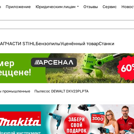
ы
Приложение
Юридическим лицам
Отзывы
Сервис
Новос
АПЧАСТИ STIHL
Бензопилы
Уценённый товар
Станки
Для клиентов всех банков
ы промышленные
Пылесос DEWALT DXV23PLPTA
Разбейте
оплату
а части
без переплат