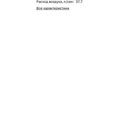
Расход воздуха, л/сек
:
37.7
Оставшиеся
75
% будут
списываться
Все характеристики
с вашей карты
по
25
%
каждые 2 недели
Подробнее
об оплате Плайтом
25
раз в 2
Остались вопросы?
недели
8 800 302-02-51
plait.ru