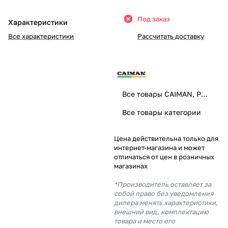
Добавляйте товары
Под заказ
Характеристики
в корзину
Все характеристики
Рассчитать доставку
Оплачивайте сегодня только
25
% картой любого банка
Все товары CAIMAN, PUBERT
Получайте товар
Все товары категории
выбранный способом
Цена действительна только для
интернет-магазина и может
Оставшиеся
75
% будут
отличаться от цен в розничных
списываться
с вашей карты
магазинах
по
25
%
каждые 2 недели
*Производитель оставляет за
собой право без уведомления
дилера менять характеристики,
внешний вид, комплектацию
товара и место его
Подробнее