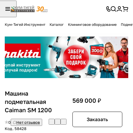
Кум-Тигей Инструмент
Каталог
Клининговое оборудование
Подме
Для клиентов всех банков
Разбейте
оплату
на части
без переплат
График платежей
Машина
569 000 ₽
подметальная
Caiman SM 1200
Сегодня
25
%
Заказать
0
Нет отзывов
Код.
58428