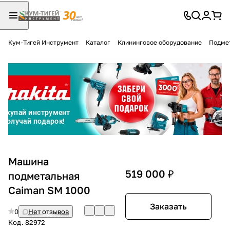
Кум-Тигей Инструмент
Каталог
Клининговое оборудование
Подме
Для клиентов всех банков
Разбейте
оплату
на части
без переплат
График платежей
Машина
519 000 ₽
подметальная
Caiman SM 1000
Сегодня
25
%
Заказать
0
Нет отзывов
Код.
82972