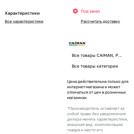
Добавляйте товары
Под заказ
Характеристики
в корзину
Все характеристики
Рассчитать доставку
Оплачивайте сегодня только
25
% картой любого банка
Все товары CAIMAN, PUBERT
Получайте товар
Все товары категории
выбранный способом
Цена действительна только для
интернет-магазина и может
Оставшиеся
75
% будут
отличаться от цен в розничных
списываться
с вашей карты
магазинах
по
25
%
каждые 2 недели
*Производитель оставляет за
собой право без уведомления
дилера менять характеристики,
внешний вид, комплектацию
товара и место его
Подробнее