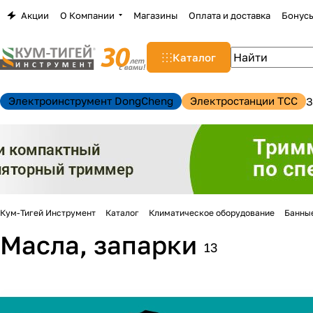
Акции
О Компании
Магазины
Оплата и доставка
Бонус
Каталог
Электроинструмент DongCheng
Электростанции TCC
З
Кум-Тигей Инструмент
Каталог
Климатическое оборудование
Банны
Масла, запарки
13
н