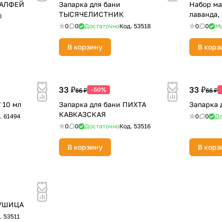
Оставшиеся
75
% будут
списываться
ШАЛФЕЙ
Запарка для бани
Набор ма
ТЫСЯЧЕЛИСТНИК
лаванда, 
с вашей карты
по
25
%
каждые 2 недели
0
0
0
Достаточно
Код.
53518
0
0
М
В корзину
В корз
Подробнее
об оплате Плайтом
33 ₽
33 ₽
-50%
66 ₽
66 ₽
 10 мл
Запарка для бани ПИХТА
Запарка 
КАВКАЗСКАЯ
.
61494
0
0
До
25
0
0
Достаточно
Код.
53516
раз в 2
Остались вопросы?
недели
В корзину
В корз
8 800 302-02-51
plait.ru
ДУШИЦА
.
53511