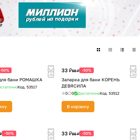
33 ₽
-50%
-50%
66 ₽
 для бани РОМАШКА
Запарка для бани КОРЕНЬ
ДЕВЯСИЛА
статочно
Код.
53517
0
0
Достаточно
Код.
53512
ину
В корзину
33 ₽
-50%
-50%
₽
66 ₽