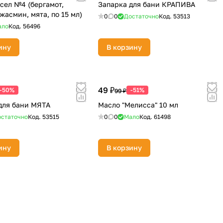
сел №4 (бергамот,
Запарка для бани КРАПИВА
жасмин, мята, по 15 мл)
0
0
Достаточно
Код.
53513
ало
Код.
56496
ину
В корзину
49 ₽
-50%
-51%
99 ₽
для бани МЯТА
Масло "Мелисса" 10 мл
статочно
Код.
53515
0
0
Мало
Код.
61498
ину
В корзину