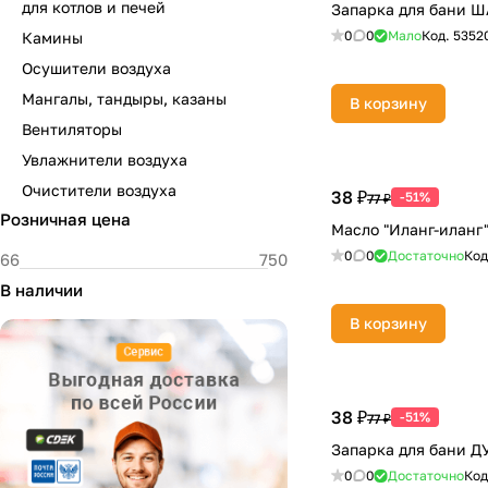
для котлов и печей
Запарка для бани 
0
0
Мало
Код.
5352
Камины
Осушители воздуха
Мангалы, тандыры, казаны
В корзину
Вентиляторы
Увлажнители воздуха
Очистители воздуха
38 ₽
-51%
77 ₽
Розничная цена
Масло "Иланг-иланг"
0
0
Достаточно
Код
В наличии
В корзину
38 ₽
-51%
77 ₽
Запарка для бани 
0
0
Достаточно
Код