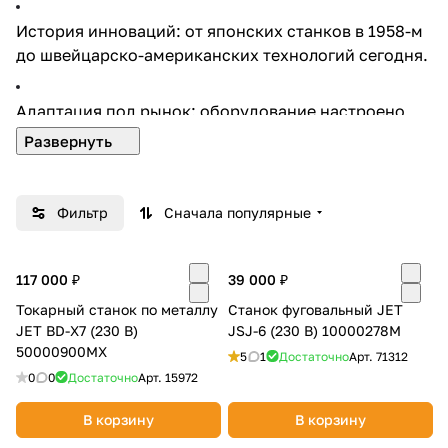
История инноваций: от японских станков в 1958-м
до швейцарско-американских технологий сегодня.
Адаптация под рынок: оборудование настроено
под российские стандарты и климатические
условия.
Фильтр
Сначала популярные
Доверие профессионалов: JET — №1 в сегменте
малых предприятий и частных мастерских.
117 000 ₽
39 000 ₽
Токарный станок по металлу
Станок фуговальный JET
JET BD-X7 (230 В)
JSJ-6 (230 В) 10000278M
50000900MX
5
1
Достаточно
Арт.
71312
0
0
Достаточно
Арт.
15972
В корзину
В корзину