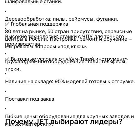
шлифовальные станки.
Деревообработка: пилы, рейсмусы, фуганки.
✅ Глобальная поддержка
80 лет на рынке, 50 стран присутствия, сервисные
Высокие технологии: станки с ЧПУ для точного
центры в России. Настройка, ремонт и обучение —
производства.
мы решаем вопросы «под ключ».
раз в 2 недели
✅ Выгодные условия от «Кум-Тигей инструмент»
Грузоподъемное оборудование: тали, тельферы,
тиски.
Наличие на складе: 95% моделей готовы к отгрузке.
Поставки под заказ
Гибкие цены: оборудование для крупных заводов и
Почему JET выбирают лидеры?
малых мастерских.