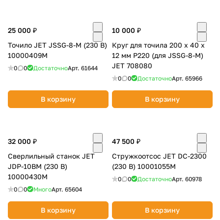
25 000 ₽
10 000 ₽
Точило JET JSSG-8-М (230 В)
Круг для точила 200 х 40 х
10000409M
12 мм P220 (для JSSG-8-M)
JET 708080
0
0
Достаточно
Арт.
61644
0
0
Достаточно
Арт.
65966
В корзину
В корзину
32 000 ₽
47 500 ₽
Сверлильный станок JET
Стружкоотсос JET DC-2300
JDP-10BM (230 В)
(230 В) 10001055M
10000430M
0
0
Достаточно
Арт.
60978
0
0
Много
Арт.
65604
В корзину
В корзину