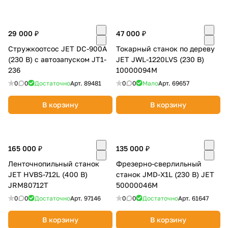
29 000 ₽
47 000 ₽
Стружкоотсос JET DC-900A
Токарный станок по дереву
(230 В) c автозапуском JT1-
JET JWL-1220LVS (230 В)
236
10000094М
0
0
Достаточно
Арт.
89481
0
0
Мало
Арт.
69657
В корзину
В корзину
165 000 ₽
135 000 ₽
Ленточнопильный станок
Фрезерно-сверлильный
JET HVBS-712L (400 В)
станок JMD-X1L (230 В) JET
JRM80712T
50000046M
0
0
Достаточно
Арт.
97146
0
0
Достаточно
Арт.
61647
В корзину
В корзину