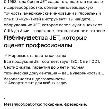
С 1958 года бренд JET задает стандарты в металло-
об оплате Плайтом
и деревообработке, объединяя швейцарскую
точность, американские инновации и глобальный
опыт. В «Кум-Тигей инструмент» вы найдете
оборудование JET, которое используют в цехах от
Остались вопросы?
США до Азии — надежное, технологичное и готовое
25
8 800 302-02-51
Преимущества JET, которые
к любым задачам.
plait.ru
раз в 2
оценят профессионалы
недели
✅ Мировые стандарты качества
Вся продукция JET соответствует ISO, CE и ГОСТ.
Сертификаты, гарантия до 5 лет и полная
техническая документация — ваша уверенность в
безопасности и долговечности.
✅ Ассортимент для любых задач
Металлообработка: токарные, фрезерные,