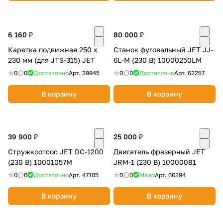
6 160 ₽
80 000 ₽
Каретка подвижная 250 х
Станок фуговальный JET JJ-
230 мм (для JTS-315) JET
6L-M (230 В) 10000250LM
0
0
Достаточно
Арт.
39945
0
0
Достаточно
Арт.
62257
В корзину
В корзину
39 900 ₽
25 000 ₽
Стружкоотсос JET DC-1200
Двигатель фрезерный JET
(230 В) 10001057M
JRM-1 (230 В) 10000081
0
0
Достаточно
Арт.
47105
0
0
Мало
Арт.
66394
В корзину
В корзину