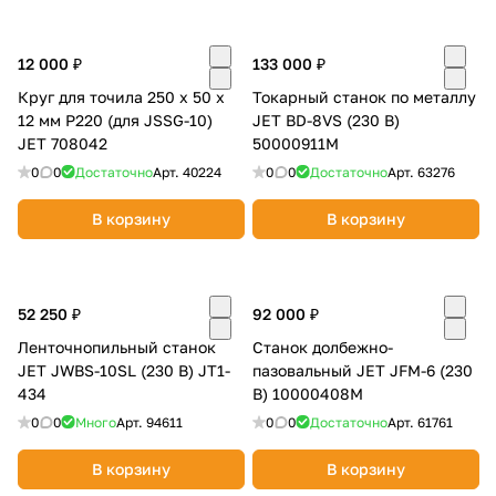
12 000 ₽
133 000 ₽
Круг для точила 250 х 50 х
Токарный станок по металлу
12 мм P220 (для JSSG-10)
JET BD-8VS (230 В)
JET 708042
50000911M
0
0
Достаточно
Арт.
40224
0
0
Достаточно
Арт.
63276
В корзину
В корзину
52 250 ₽
92 000 ₽
Ленточнопильный станок
Станок долбежно-
JET JWBS-10SL (230 В) JT1-
пазовальный JET JFM-6 (230
434
В) 10000408M
0
0
Много
Арт.
94611
0
0
Достаточно
Арт.
61761
В корзину
В корзину