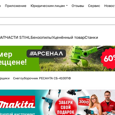
ы
Приложение
Юридическим лицам
Отзывы
Сервис
Новос
АПЧАСТИ STIHL
Бензопилы
Уценённый товар
Станки
Для клиентов всех банков
орщики
Снегоуборочник РЕСАНТА СБ-4100ПФ
Разбейте
оплату
а части
без переплат