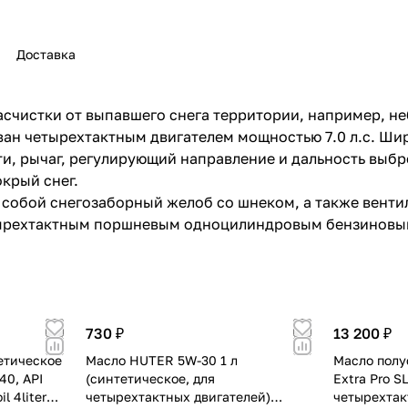
Доставка
счистки от выпавшего снега территории, например, н
раз в 2 недели
ван четырехтактным двигателем мощностью 7.0 л.с. Ши
ти, рычаг, регулирующий направление и дальность выбр
крый снег.
 собой снегозаборный желоб со шнеком, а также венти
етырехтактным поршневым одноцилиндровым бензиновым
730 ₽
13 200 ₽
етическое
Масло HUTER 5W-30 1 л
Масло полу
40, API
(синтетическое, для
Extra Pro S
l 4liter
четырехтактных двигателей)
четырехтак