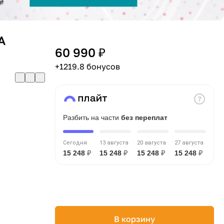
А
60 990 ₽
+1219.8 бонусов
Разбить на части
без переплат
Сегодня
13 августа
20 августа
27 августа
15 248
₽
15 248
₽
15 248
₽
15 248
₽
В корзину