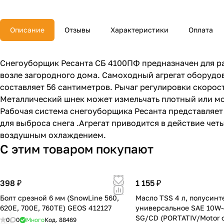
Описание
Отзывы
Характеристики
Оплата
Снегоуборщик Ресанта СБ 4100ПФ предназначен для ра
возле загородного дома. Самоходный агрегат оборудо
составляет 56 сантиметров. Рычаг регулировки скорос
Металлический шнек может измельчать плотный или мо
Рабочая система снегоуборщика Ресанта представляет
для выброса снега .Агрегат приводится в действие ч
воздушным охлаждением.
С этим товаром покупают
398 ₽
1 155 ₽
Болт срезной 6 мм (SnowLine 560,
Масло TSS 4 л, полусинт
620Е, 700Е, 760ТЕ) GEOS 412127
универсальное SAE 10W-
SG/CD (PORTATIV/Motor oi
0
0
Много
Код.
88469