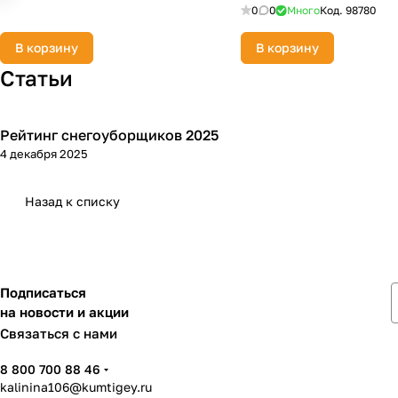
can)
0
0
Много
Код.
98780
В корзину
В корзину
Статьи
Рейтинг снегоуборщиков 2025
Зимняя
4 декабря 2025
Назад к списку
Подписаться
на новости и акции
Связаться с нами
8 800 700 88 46
kalinina106@kumtigey.ru