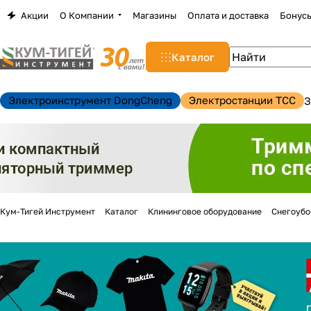
Акции
О Компании
Магазины
Оплата и доставка
Бонус
Каталог
Электроинструмент DongCheng
Электростанции TCC
З
Кум-Тигей Инструмент
Каталог
Клининговое оборудование
Снегоуб
н