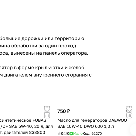
ебольшие дорожки или территорию
рина обработки за один проход
оса, вынесены на панель оператора.
лятор в форме крыльчатки и желоб
 двигателем внутреннего сгорания с
750 ₽
синтетическое FUBAG
Масло для генераторов DAEWOO
L/CF SAE 5W-40, 20 л, для
SAE 10W-40 DWO 600 1,0 л
т. двигателей 838800
0
0
Мало
Код.
92270