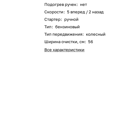
Подогрев ручек
:
нет
Оставшиеся
75
% будут
списываться
Скорости
:
5 вперед / 2 назад
с вашей карты
по
25
%
каждые 2 недели
Стартер
:
ручной
Тип
:
бензиновый
Тип передвижения
:
колесный
Ширина очистки, см
:
56
Подробнее
об оплате Плайтом
Все характеристики
25
раз в 2
Остались вопросы?
недели
8 800 302-02-51
plait.ru