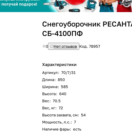
График платежей
Снегоуборочник РЕСАНТ
Сегодня
25
%
СБ-4100ПФ
0
Нет отзывов
Код.
78957
Добавляйте товары
в корзину
Характеристики
Артикул
:
70/7/31
Длина
:
850
Оплачивайте сегодня только
Ширина
:
585
25
% картой любого банка
Высота
:
640
Вес
:
70.5
Вес, кг
:
72
Высота захвата, см
:
54
Получайте товар
выбранный способом
Мощность, л.с.
:
7
Наличие фары
:
есть