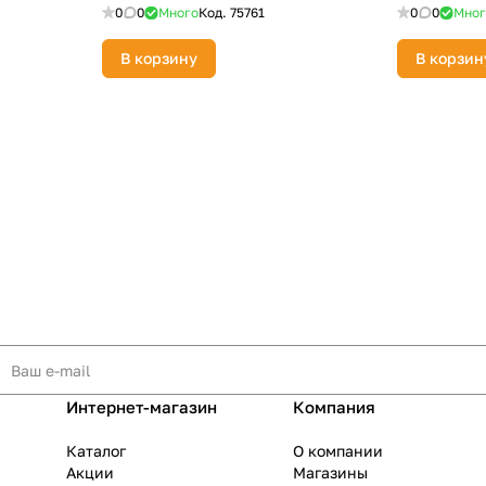
73/8/1/2
0
0
Много
Код.
75761
0
0
Мног
В корзину
В корзин
Интернет-магазин
Компания
Каталог
О компании
Акции
Магазины