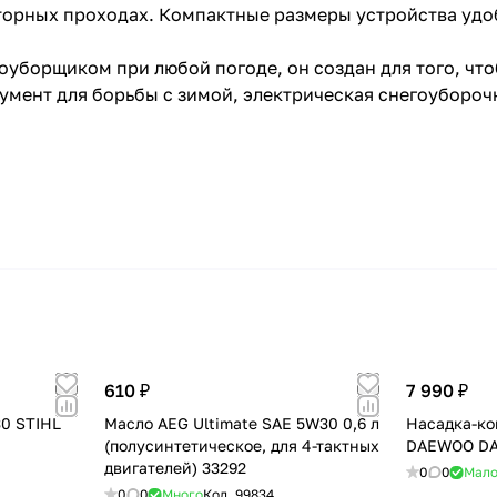
торных проходах. Компактные размеры устройства удоб
оуборщиком при любой погоде, он создан для того, чт
румент для борьбы с зимой, электрическая снегоубор
610 ₽
7 990 ₽
30 STIHL
Масло AEG Ultimate SAE 5W30 0,6 л
Насадка-ко
(полусинтетическое, для 4-тактных
DAEWOO DA
двигателей) 33292
0
0
Мал
0
0
Много
Код.
99834