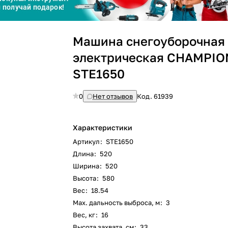
График платежей
Машина снегоуборочная
Сегодня
электрическая CHAMPIO
25
%
STE1650
0
Нет отзывов
Код.
61939
Добавляйте товары
в корзину
Характеристики
Артикул
:
STE1650
Длина
:
520
Оплачивайте сегодня только
Ширина
:
520
25
% картой любого банка
Высота
:
580
Вес
:
18.54
Max. дальность выброса, м
:
3
Получайте товар
выбранный способом
Вес, кг
:
16
Высота захвата, см
:
33