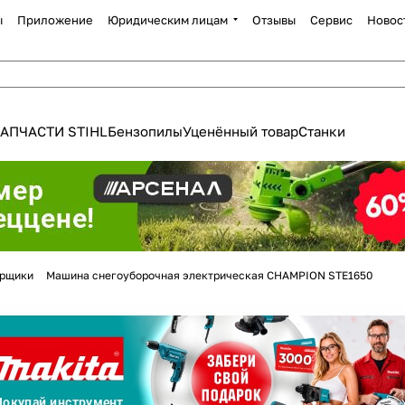
ы
Приложение
Юридическим лицам
Отзывы
Сервис
Новос
АПЧАСТИ STIHL
Бензопилы
Уценённый товар
Станки
орщики
Машина снегоуборочная электрическая CHAMPION STE1650
Для клиентов всех банков
Разбейте
оплату
а части
без переплат