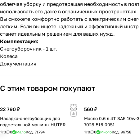
облегчая уборку и предотвращая необходимость в пов
использовать его даже в ограниченных пространствах.
Вы сможете комфортно работать с электрическим снег
легким. Если вы ищете надежный и эффективный инст
станет идеальным решением для ваших нужд.
Комплектация:
Снегоуборочник - 1 шт.
Колеса
Документация
С этим товаром покупают
22 790 ₽
560 ₽
Насадка-снегоуборщик для
Масло 0.6 л 4T SAE 10w-
подметальной машины HUTER
7028-516-0051
0
0
Мало
Код.
71794
0
0
Много
Код.
96758