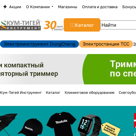
Акции
О Компании
Магазины
Оплата и доставка
Бонус
Каталог
Электроинструмент DongCheng
Электростанции TCC
З
Кум-Тигей Инструмент
Каталог
Клининговое оборудование
Снегоуб
н