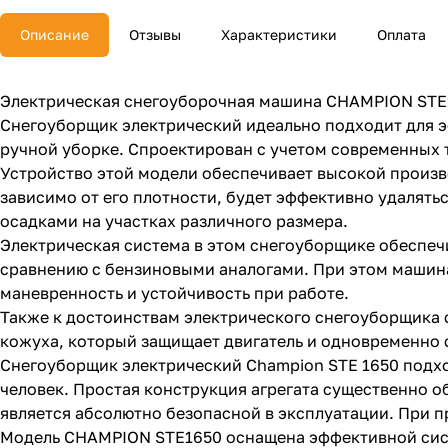
Описание
Отзывы
Характеристики
Оплата
Электрическая снегоуборочная машина CHAMPION STE
Снегоуборщик электрический идеально подходит для э
ручной уборке. Спроектирован с учетом современных т
Устройство этой модели обеспечивает высокой произво
зависимо от его плотности, будет эффективно удалять
осадками на участках различного размера.
Электрическая система в этом снегоуборщике обеспечи
сравнению с бензиновыми аналогами. При этом машина
маневренность и устойчивость при работе.
Также к достоинствам электрического снегоуборщика 
кожуха, который защищает двигатель и одновременно
Снегоуборщик электрический Champion STE 1650 подхо
человек. Простая конструкция агрегата существенно о
является абсолютно безопасной в эксплуатации. При 
Модель CHAMPION STE1650 оснащена эффективной систе