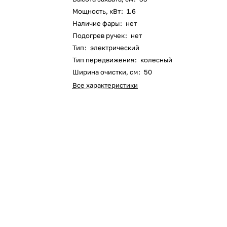
Мощность, кВт
:
1.6
Оставшиеся
75
% будут
списываться
Наличие фары
:
нет
с вашей карты
по
25
%
каждые 2 недели
Подогрев ручек
:
нет
Тип
:
электрический
Тип передвижения
:
колесный
Ширина очистки, см
:
50
Все характеристики
Подробнее
об оплате Плайтом
25
раз в 2
Остались вопросы?
недели
8 800 302-02-51
plait.ru