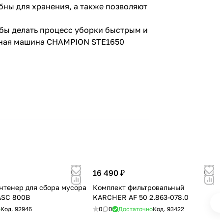
ны для хранения, а также позволяют
обы делать процесс уборки быстрым и
очная машина CHAMPION STE1650
16 490 ₽
нтенер для сбора мусора
Комплект фильтровальный
SC 800B
KARCHER AF 50 2.863-078.0
о
Код.
92946
0
0
Достаточно
Код.
93422