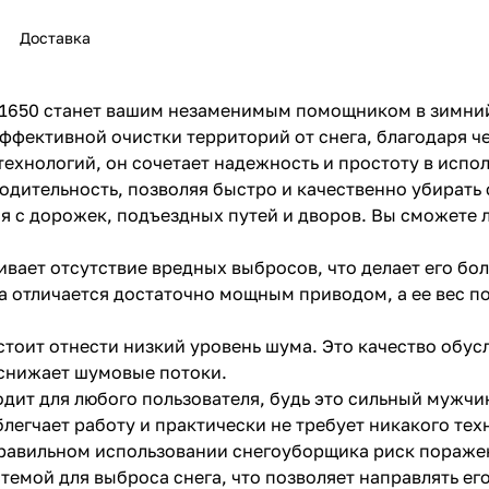
Доставка
1650 станет вашим незаменимым помощником в зимни
ффективной очистки территорий от снега, благодаря ч
ехнологий, он сочетает надежность и простоту в испо
раз в 2 недели
дительность, позволяя быстро и качественно убирать с
ся с дорожек, подъездных путей и дворов. Вы сможете 
вает отсутствие вредных выбросов, что делает его бо
 отличается достаточно мощным приводом, а ее вес п
стоит отнести низкий уровень шума. Это качество обу
 снижает шумовые потоки.
дит для любого пользователя, будь это сильный мужч
блегчает работу и практически не требует никакого т
правильном использовании снегоуборщика риск пораже
мой для выброса снега, что позволяет направлять его