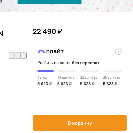
22 490 ₽
N
Разбить на части
без переплат
Сегодня
15 августа
22 августа
29 августа
5 623
₽
5 623
₽
5 623
₽
5 623
₽
В корзину