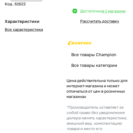
Код.
61622
Добавляйте товары
Достаточно
в 1 магазине
в корзину
Характеристики
Рассчитать доставку
Все характеристики
Оплачивайте сегодня только
25
% картой любого банка
Все товары Champion
Получайте товар
Все товары категории
выбранный способом
Цена действительна только для
интернет-магазина и может
Оставшиеся
75
% будут
отличаться от цен в розничных
списываться
с вашей карты
магазинах
по
25
%
каждые 2 недели
*Производитель оставляет за
собой право без уведомления
дилера менять характеристики,
внешний вид, комплектацию
товара и место его
Подробнее