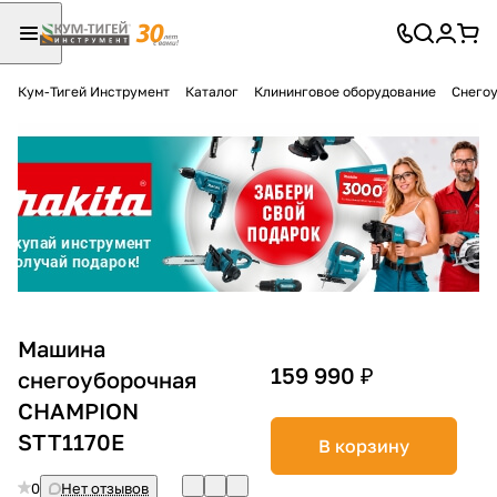
Кум-Тигей Инструмент
Каталог
Клининговое оборудование
Снего
Для клиентов всех банков
Разбейте
оплату
на части
без переплат
График платежей
Машина
159 990 ₽
снегоуборочная
CHAMPION
Сегодня
25
%
STT1170E
В корзину
0
Нет отзывов