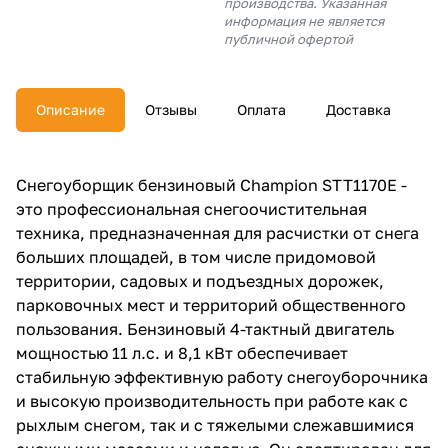
производства. Указанная
об оплате Плайтом
информация не является
публичной офертой
Описание
Отзывы
Оплата
Доставка
Остались вопросы?
25
8 800 302-02-51
plait.ru
раз в 2
Снегоуборщик бензиновый Сhаmрiоn STT1170E -
недели
это профессиональная снегоочистительная
техника, предназначенная для расчистки от снега
больших площадей, в том числе придомовой
территории, садовых и подъездных дорожек,
парковочных мест и территорий общественного
пользования. Бензиновый 4-тактный двигатель
мощностью 11 л.с. и 8,1 кВт обеспечивает
стабильную эффективную работу снегоуборочника
и высокую производительность при работе как с
рыхлым снегом, так и с тяжелыми слежавшимися