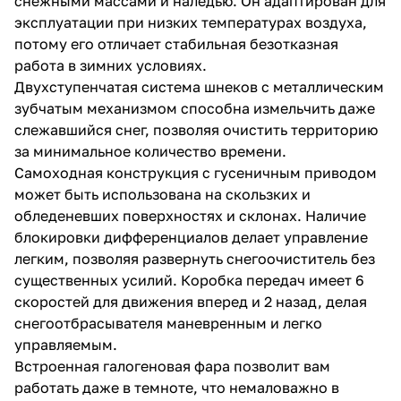
снежными массами и наледью. Он адаптирован для
эксплуатации при низких температурах воздуха,
потому его отличает стабильная безотказная
работа в зимних условиях.
Двухступенчатая система шнеков с металлическим
зубчатым механизмом способна измельчить даже
слежавшийся снег, позволяя очистить территорию
раз в 2 недели
за минимальное количество времени.
Самоходная конструкция с гусеничным приводом
может быть использована на скользких и
обледеневших поверхностях и склонах. Наличие
блокировки дифференциалов делает управление
легким, позволяя развернуть снегоочиститель без
существенных усилий. Коробка передач имеет 6
скоростей для движения вперед и 2 назад, делая
снегоотбрасывателя маневренным и легко
управляемым.
Встроенная галогеновая фара позволит вам
работать даже в темноте, что немаловажно в