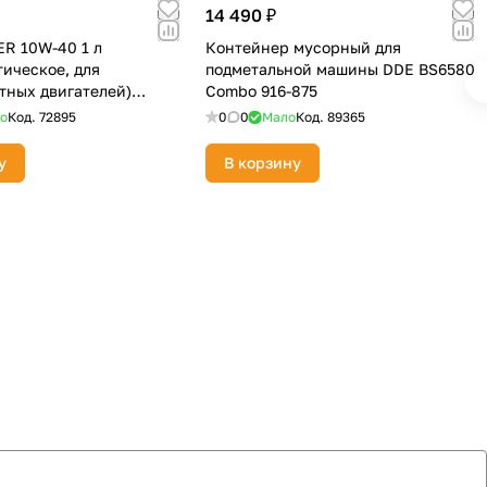
14 490 ₽
R 10W-40 1 л
Контейнер мусорный для
тическое, для
подметальной машины DDE BS6580
тных двигателей)
Combo 916-875
о
Код.
72895
0
0
Мало
Код.
89365
у
В корзину