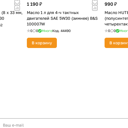
1 190 ₽
990 ₽
(8 х 33 мм,
Масло 1 л для 4-ч тактных
Масло HUTE
30
двигателей SAE 5W30 (зимнее) B&S
(полусинте
100007W
четырехтак
52
73/8/1/1
0
0
Много
Код.
44490
0
0
Мног
В корзину
В корзин