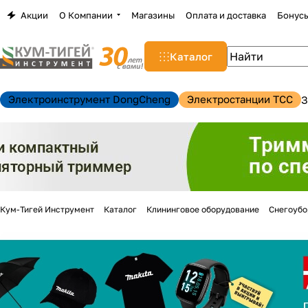
Акции
О Компании
Магазины
Оплата и доставка
Бонус
Каталог
Электроинструмент DongCheng
Электростанции TCC
З
Кум-Тигей Инструмент
Каталог
Клининговое оборудование
Снегоуб
н