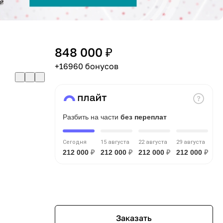
848 000 ₽
+16960 бонусов
Разбить на части
без переплат
Сегодня
15 августа
22 августа
29 августа
212 000
₽
212 000
₽
212 000
₽
212 000
₽
Заказать