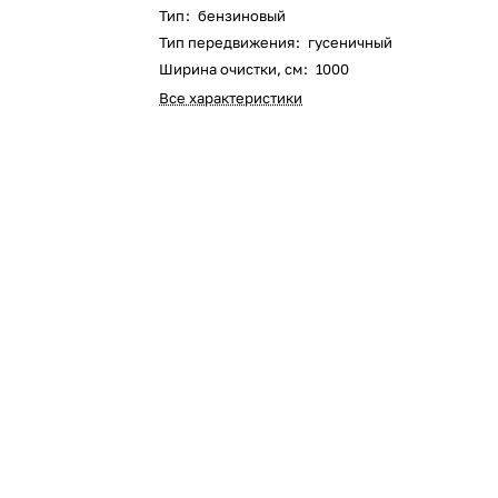
Тип
:
бензиновый
Оставшиеся
75
% будут
списываться
Тип передвижения
:
гусеничный
с вашей карты
по
25
%
каждые 2 недели
Ширина очистки, см
:
1000
Все характеристики
Подробнее
об оплате Плайтом
25
раз в 2
Остались вопросы?
недели
8 800 302-02-51
plait.ru