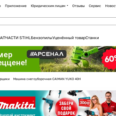
ы
Приложение
Юридическим лицам
Отзывы
Сервис
Новос
АПЧАСТИ STIHL
Бензопилы
Уценённый товар
Станки
Для клиентов всех банков
орщики
Машина снегоуборочная CAIMAN YUKO 40H
Разбейте
оплату
а части
без переплат