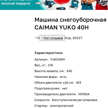
График платежей
Машина снегоуборочная
Сегодня
25
%
CAIMAN YUKO 40H
0
Нет отзывов
Код.
83227
Характеристики
Добавляйте товары
в корзину
Артикул
:
YUKO40H
Вес, кг
:
176
Высота захвата, см
:
340
Оплачивайте сегодня только
Наличие фары
:
есть
25
% картой любого банка
Объем двигателя, куб.см
:
163
Подогрев ручек
:
нет
Производитель двигателя
:
HONDA
Получайте товар
выбранный способом
Скорости
:
Бесступенчатая регулировка
Стартер
:
электрический