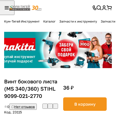
Кум-Тигей Инструмент
Каталог
Запчасти к инструменту
Запчасти
Для клиентов всех банков
Разбейте
оплату
на части
без переплат
График платежей
Винт бокового листа
36 ₽
(MS 340/360) STIHL
9099-021-2770
Сегодня
25
%
В корзину
0
Нет отзывов
Код.
23115