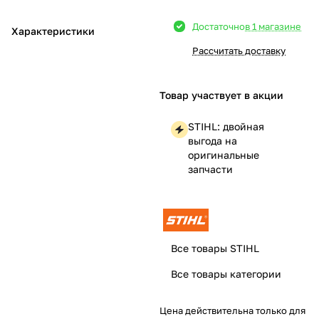
Добавляйте товары
Достаточно
в 1 магазине
Характеристики
в корзину
Рассчитать доставку
Оплачивайте сегодня только
Товар участвует в акции
25
% картой любого банка
STIHL: двойная
выгода на
Получайте товар
оригинальные
выбранный способом
запчасти
Оставшиеся
75
% будут
списываться
с вашей карты
по
25
%
каждые 2 недели
Все товары STIHL
Все товары категории
Цена действительна только для
Подробнее