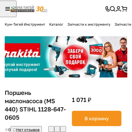
Кум-Тигей Инструмент
Каталог
Запчасти к инструменту
Запчасти
Для клиентов всех банков
Разбейте
оплату
на части
без переплат
График платежей
Поршень
1 071 ₽
маслонасоса (MS
440) STIHL 1128-647-
Сегодня
25
%
0605
В корзину
0
Нет отзывов