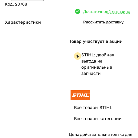
Код.
23768
Добавляйте товары
Достаточно
в 1 магазине
в корзину
Характеристики
Рассчитать доставку
Оплачивайте сегодня только
Товар участвует в акции
25
% картой любого банка
STIHL: двойная
выгода на
Получайте товар
оригинальные
выбранный способом
запчасти
Оставшиеся
75
% будут
списываться
с вашей карты
по
25
%
каждые 2 недели
Все товары STIHL
Все товары категории
Цена действительна только для
Подробнее