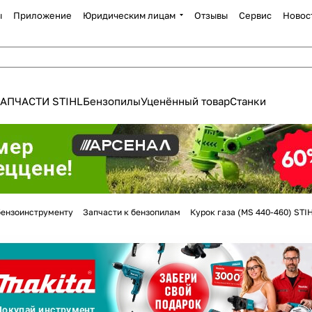
ы
Приложение
Юридическим лицам
Отзывы
Сервис
Новос
АПЧАСТИ STIHL
Бензопилы
Уценённый товар
Станки
Для клиентов всех банков
бензоинструменту
Запчасти к бензопилам
Курок газа (MS 440-460) STI
Разбейте
оплату
а части
без переплат
График платежей