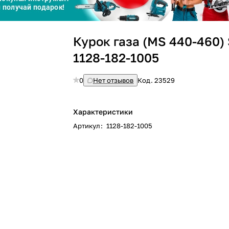
Сегодня
Курок газа (MS 440-460)
25
%
1128-182-1005
0
Нет отзывов
Код.
23529
Добавляйте товары
в корзину
Характеристики
Артикул
:
1128-182-1005
Оплачивайте сегодня только
25
% картой любого банка
Получайте товар
выбранный способом