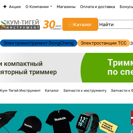
Акции
О Компании
Магазины
Оплата и доставка
Бонус
Каталог
Электроинструмент DongCheng
Электростанции TCC
З
Кум-Тигей Инструмент
Каталог
Запчасти к инструменту
Запчасти к 
н