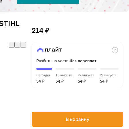
 STIHL
214 ₽
Разбить на части
без переплат
Сегодня
15 августа
22 августа
29 августа
54
₽
54
₽
54
₽
54
₽
В корзину