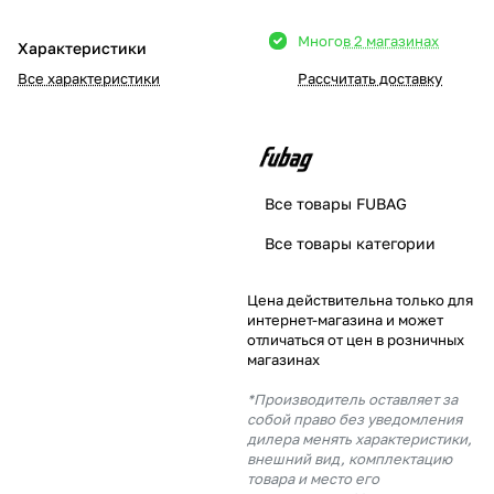
Добавляйте товары
Много
в 2 магазинах
Характеристики
в корзину
Все характеристики
Рассчитать доставку
Оплачивайте сегодня только
25
% картой любого банка
Все товары FUBAG
Получайте товар
Все товары категории
выбранный способом
Цена действительна только для
интернет-магазина и может
Оставшиеся
75
% будут
отличаться от цен в розничных
списываться
с вашей карты
магазинах
по
25
%
каждые 2 недели
*Производитель оставляет за
собой право без уведомления
дилера менять характеристики,
внешний вид, комплектацию
товара и место его
Подробнее