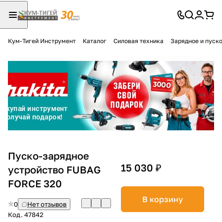
Кум-Тигей Инструмент
Каталог
Силовая техника
Зарядное и пуск
Для клиентов всех банков
Разбейте
оплату
на части
без переплат
График платежей
Пуско-зарядное
15 030 ₽
устройство FUBAG
FORCE 320
Сегодня
25
%
В корзину
0
Нет отзывов
Код.
47842