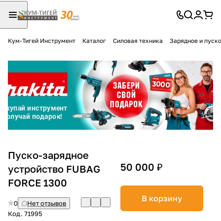
Кум-Тигей Инструмент
Каталог
Силовая техника
Зарядное и пуск
Для клиентов всех банков
Разбейте
оплату
на части
без переплат
График платежей
Пуско-зарядное
50 000 ₽
устройство FUBAG
FORCE 1300
Сегодня
25
%
В корзину
0
Нет отзывов
Код.
71995