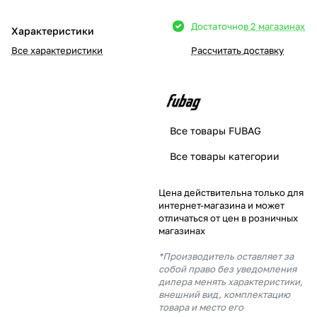
Добавляйте товары
Достаточно
в 2 магазинах
Характеристики
в корзину
Все характеристики
Рассчитать доставку
Оплачивайте сегодня только
25
% картой любого банка
Все товары FUBAG
Получайте товар
Все товары категории
выбранный способом
Цена действительна только для
интернет-магазина и может
Оставшиеся
75
% будут
отличаться от цен в розничных
списываться
с вашей карты
магазинах
по
25
%
каждые 2 недели
*Производитель оставляет за
собой право без уведомления
дилера менять характеристики,
внешний вид, комплектацию
товара и место его
Подробнее