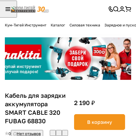
Кум-Тигей Инструмент
Каталог
Силовая техника
Зарядное и пуск
Для клиентов всех банков
Разбейте
оплату
на части
без переплат
График платежей
Кабель для зарядки
2 190 ₽
аккумулятора
SMART CABLE 320
Сегодня
25
%
FUBAG 68830
В корзину
0
Нет отзывов