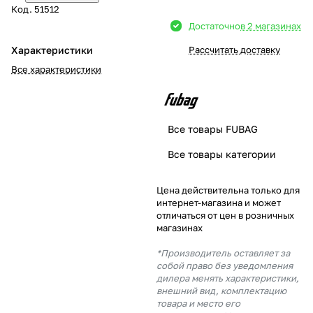
Код.
51512
Добавляйте товары
Достаточно
в 2 магазинах
в корзину
Характеристики
Рассчитать доставку
Все характеристики
Оплачивайте сегодня только
25
% картой любого банка
Все товары FUBAG
Получайте товар
Все товары категории
выбранный способом
Цена действительна только для
интернет-магазина и может
Оставшиеся
75
% будут
отличаться от цен в розничных
списываться
с вашей карты
магазинах
по
25
%
каждые 2 недели
*Производитель оставляет за
собой право без уведомления
дилера менять характеристики,
внешний вид, комплектацию
товара и место его
Подробнее