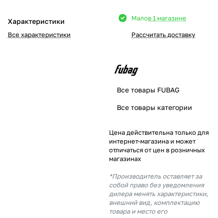
Добавляйте товары
Мало
в 1 магазине
Характеристики
в корзину
Все характеристики
Рассчитать доставку
Оплачивайте сегодня только
25
% картой любого банка
Все товары FUBAG
Получайте товар
Все товары категории
выбранный способом
Цена действительна только для
интернет-магазина и может
Оставшиеся
75
% будут
отличаться от цен в розничных
списываться
с вашей карты
магазинах
по
25
%
каждые 2 недели
*Производитель оставляет за
собой право без уведомления
дилера менять характеристики,
внешний вид, комплектацию
товара и место его
Подробнее