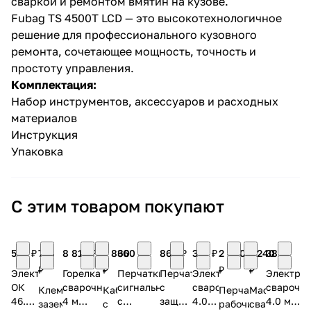
сваркой и ремонтом вмятин на кузове.
Fubag TS 4500T LCD — это высокотехнологичное
решение для профессионального кузовного
ремонта, сочетающее мощность, точность и
простоту управления.
Комплектация:
Набор инструментов, аксессуаров и расходных
материалов
Инструкция
Упаковка
С этим товаром покупают
585 ₽
736
8 813 ₽
2 860
360 ₽
860 ₽
310 ₽
2 490
1 240
381 ₽
₽
₽
₽
₽
Электроды
Горелка
Перчатки
Перчатки
Электрод
Электро
ОК
сварочная
сигнальные
с
сварочный
сварочн
Клемма
Кабель
Перчатки
Маска
46.00P
4 м
с
защитой
4.0
4.0 мм
заземления
с
рабочие
сварщика