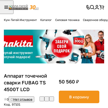
Кум-Тигей Инструмент
Каталог
Силовая техника
Сварочное обору
Для клиентов всех банков
Разбейте
оплату
на части
без переплат
График платежей
Аппарат точечной
50 560 ₽
сварки FUBAG TS
4500T LCD
Сегодня
25
%
В корзину
0
Нет отзывов
Код.
97101