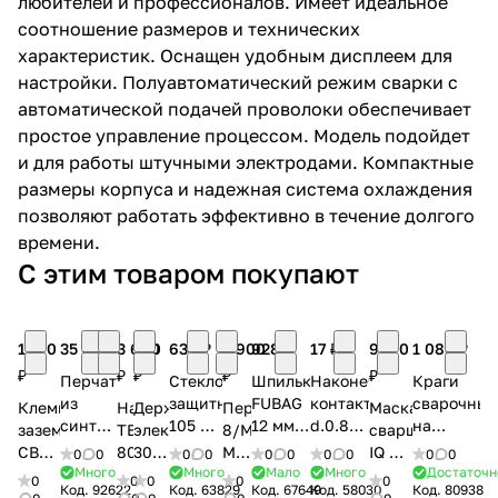
любителей и профессионалов. Имеет идеальное
соотношение размеров и технических
характеристик. Оснащен удобным дисплеем для
настройки. Полуавтоматический режим сварки с
автоматической подачей проволоки обеспечивает
простое управление процессом. Модель подойдет
и для работы штучными электродами. Компактные
раз в 2 недели
размеры корпуса и надежная система охлаждения
позволяют работать эффективно в течение долгого
времени.
С этим товаром покупают
1 370
35 ₽
3 690
180
634 ₽
2 900
928 ₽
17 ₽
9 170
1 080 ₽
₽
₽
₽
₽
₽
Перчатки
Стекло
Шпильки
Наконечник
Краги
из
защитное
FUBAG
контактный
сварочные
Клемма
Набор
Держатель
Перчатки
Маска
синтетической
105 х
12 мм,
d.0.8
на
заземления
TELWIN
электрода
8/M
сварщика
нити,
87.5
М4,
мм M6
подкладке,
СВАРОГ
802276
300А
MILWAUKEE
IQ 5-
0
0
0
0
0
0
0
0
0
0
13
мм (5
AlSi,
х 25 мм
с
Много
Много
Мало
Много
Достаточн
PRO
СИБРТЕХ
48229731
13C
0
0
0
0
0
Код.
92622
Код.
63829
Код.
67649
Код.
58030
Код.
80938
класс,
шт.,
200 шт.
ECU (1
кевларово
500
91453
M 2