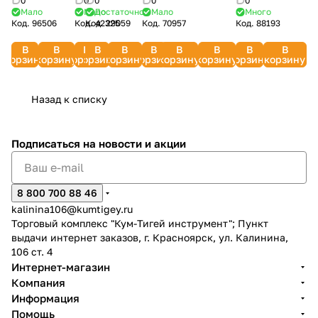
0
0
0
0
0
р-р XL,
внешнее)
(для
шт.)
нитью,
Мало
Мало
Достаточно
Мало
Много
A
"Хамелеон"
Код.
96506
Код.
Код.
42325
29059
Код.
70957
Код.
88193
цвет
PATRIOT
аппарата
FUBAG
желтые
00000099324
FUBAG
черный
880104745
TS7500ALU)
F140.0059
FWGK
31583
В
В
В
В
В
В
В
В
В
В
67848
050280
10Y
корзину
корзину
корзину
корзину
корзину
корзину
корзину
корзину
корзину
корзину
FUBAG
641176
Назад к списку
Подписаться
на новости и акции
8 800 700 88 46
kalinina106@kumtigey.ru
Торговый комплекс "Кум-Тигей инструмент"; Пункт
выдачи интернет заказов, г. Красноярск, ул. Калинина,
106 ст. 4
Интернет-магазин
Компания
Информация
Помощь