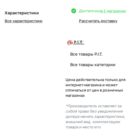
Добавляйте товары
Достаточно
в 2 магазинах
Характеристики
в корзину
Все характеристики
Рассчитать доставку
Оплачивайте сегодня только
25
% картой любого банка
Все товары P.I.T.
Получайте товар
Все товары категории
выбранный способом
Цена действительна только для
интернет-магазина и может
Оставшиеся
75
% будут
отличаться от цен в розничных
списываться
с вашей карты
магазинах
по
25
%
каждые 2 недели
*Производитель оставляет за
собой право без уведомления
дилера менять характеристики,
внешний вид, комплектацию
товара и место его
Подробнее