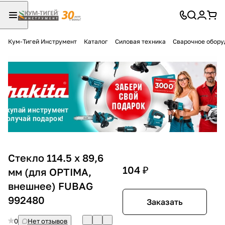
Кум-Тигей Инструмент
Каталог
Силовая техника
Сварочное обору
Для клиентов всех банков
Разбейте
оплату
на части
без переплат
График платежей
Стекло 114.5 х 89,6
104 ₽
мм (для OPTIMA,
внешнее) FUBAG
Сегодня
25
%
992480
Заказать
0
Нет отзывов