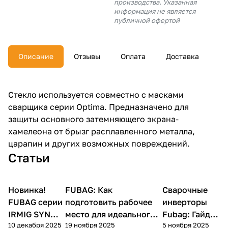
производства. Указанная
об оплате Плайтом
информация не является
публичной офертой
Описание
Отзывы
Оплата
Доставка
Остались вопросы?
25
8 800 302-02-51
plait.ru
раз в 2
Стекло используется совместно с масками
недели
сварщика серии Optima. Предназначено для
защиты основного затемняющего экрана-
хамелеона от брызг расплавленного металла,
царапин и других возможных повреждений.
Статьи
Новинка!
FUBAG: Как
Сварочные
Сварка
Советы покупателям
Сварка
FUBAG серии
подготовить рабочее
инверторы
IRMIG SYN
место для идеального
Fubag: Гайд
10 декабря 2025
19 ноября 2025
5 ноября 2025
FLUX
результата
2025