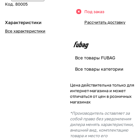
Код.
80005
Добавляйте товары
Под заказ
в корзину
Характеристики
Рассчитать доставку
Все характеристики
Оплачивайте сегодня только
25
% картой любого банка
Все товары FUBAG
Получайте товар
Все товары категории
выбранный способом
Цена действительна только для
интернет-магазина и может
Оставшиеся
75
% будут
отличаться от цен в розничных
списываться
с вашей карты
магазинах
по
25
%
каждые 2 недели
*Производитель оставляет за
собой право без уведомления
дилера менять характеристики,
внешний вид, комплектацию
товара и место его
Подробнее