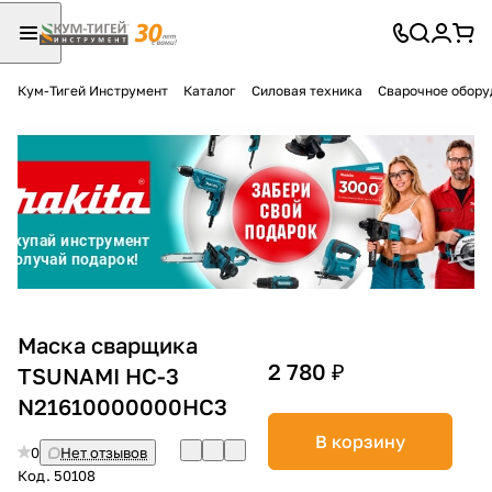
Кум-Тигей Инструмент
Каталог
Силовая техника
Сварочное обору
Для клиентов всех банков
Разбейте
оплату
на части
без переплат
График платежей
Маска сварщика
2 780 ₽
TSUNAMI HC-3
N21610000000HC3
Сегодня
25
%
В корзину
0
Нет отзывов
Код.
50108