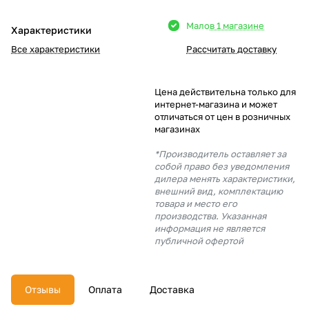
Добавляйте товары
Мало
в 1 магазине
Характеристики
в корзину
Все характеристики
Рассчитать доставку
Оплачивайте сегодня только
Цена действительна только для
25
% картой любого банка
интернет-магазина и может
отличаться от цен в розничных
магазинах
Получайте товар
*Производитель оставляет за
выбранный способом
собой право без уведомления
дилера менять характеристики,
внешний вид, комплектацию
товара и место его
Оставшиеся
75
% будут
производства. Указанная
списываться
с вашей карты
информация не является
по
25
%
каждые 2 недели
публичной офертой
Отзывы
Оплата
Доставка
Подробнее