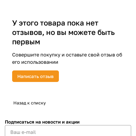
об оплате Плайтом
У этого товара пока нет
отзывов, но вы можете быть
Остались вопросы?
25
первым
8 800 302-02-51
plait.ru
раз в 2
Совершите покупку и оставьте свой отзыв об
недели
его использовании
Написать отзыв
Назад к списку
Подписаться
на новости и акции