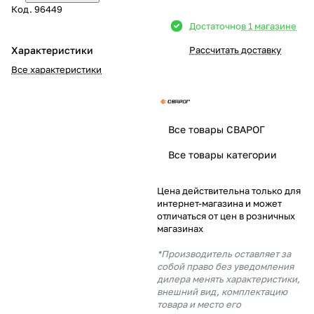
Код.
96449
Добавляйте товары
Достаточно
в 1 магазине
в корзину
Характеристики
Рассчитать доставку
Все характеристики
Оплачивайте сегодня только
25
% картой любого банка
Все товары СВАРОГ
Получайте товар
Все товары категории
выбранный способом
Цена действительна только для
интернет-магазина и может
Оставшиеся
75
% будут
отличаться от цен в розничных
списываться
с вашей карты
магазинах
по
25
%
каждые 2 недели
*Производитель оставляет за
собой право без уведомления
дилера менять характеристики,
внешний вид, комплектацию
товара и место его
Подробнее