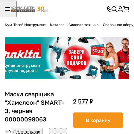
Кум-Тигей Инструмент
Каталог
Силовая техника
Сварочное обору
Для клиентов всех банков
Разбейте
оплату
на части
без переплат
График платежей
Маска сварщика
2 577 ₽
"Хамелеон" SMART-
3, черная
Сегодня
25
%
00000098063
В корзину
0
Нет отзывов