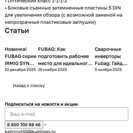
• Оптический класс 1-1-1-2
• Боковые съемные затемненные пластины 5 DIN
для увеличения обзора (с возможной заменой на
непрозрачные пластиковые заглушки)
Статьи
раз в 2 недели
Новинка!
FUBAG: Как
Сварочные
Сварка
Советы покупателям
Сварка
FUBAG серии
подготовить рабочее
инверторы
IRMIG SYN
место для идеального
Fubag: Гайд
10 декабря 2025
19 ноября 2025
5 ноября 2025
FLUX
результата
2025
Назад к списку
Подписаться
на новости и акции
8 800 700 88 46
kalinina106@kumtigey.ru