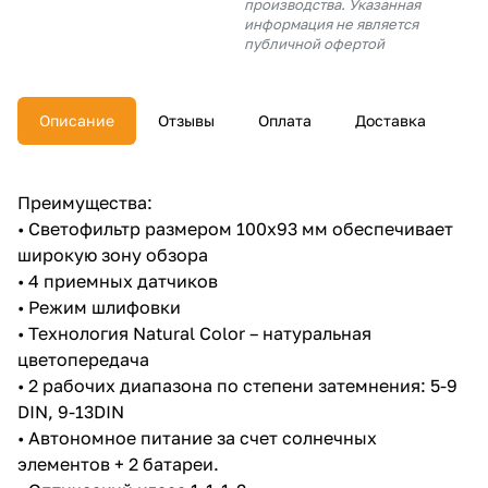
производства. Указанная
об оплате Плайтом
информация не является
публичной офертой
Описание
Отзывы
Оплата
Доставка
Остались вопросы?
25
8 800 302-02-51
plait.ru
раз в 2
Преимущества:
недели
• Светофильтр размером 100х93 мм обеспечивает
широкую зону обзора
• 4 приемных датчиков
• Режим шлифовки
• Технология Natural Color – натуральная
цветопередача
• 2 рабочих диапазона по степени затемнения: 5-9
DIN, 9-13DIN
• Автономное питание за счет солнечных
элементов + 2 батареи.