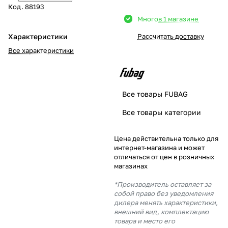
Код.
88193
Добавляйте товары
Много
в 1 магазине
в корзину
Характеристики
Рассчитать доставку
Все характеристики
Оплачивайте сегодня только
25
% картой любого банка
Все товары FUBAG
Получайте товар
Все товары категории
выбранный способом
Цена действительна только для
интернет-магазина и может
Оставшиеся
75
% будут
отличаться от цен в розничных
списываться
с вашей карты
магазинах
по
25
%
каждые 2 недели
*Производитель оставляет за
собой право без уведомления
дилера менять характеристики,
внешний вид, комплектацию
товара и место его
Подробнее