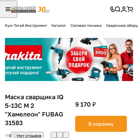
Кум-Тигей Инструмент
Каталог
Силовая техника
Сварочное обору
Для клиентов всех банков
Разбейте
оплату
на части
без переплат
График платежей
Маска сварщика IQ
9 170 ₽
5-13C M 2
"Хамелеон" FUBAG
Сегодня
25
%
31583
В корзину
0
Нет отзывов