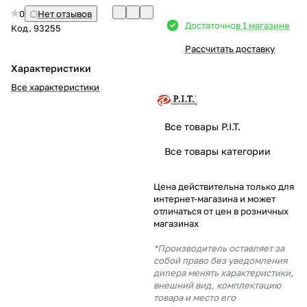
0
Нет отзывов
Добавляйте товары
Достаточно
в 1 магазине
Код.
93255
в корзину
Рассчитать доставку
Характеристики
Оплачивайте сегодня только
Все характеристики
25
% картой любого банка
Все товары P.I.T.
Получайте товар
Все товары категории
выбранный способом
Цена действительна только для
интернет-магазина и может
Оставшиеся
75
% будут
отличаться от цен в розничных
списываться
с вашей карты
магазинах
по
25
%
каждые 2 недели
*Производитель оставляет за
собой право без уведомления
дилера менять характеристики,
внешний вид, комплектацию
товара и место его
Подробнее