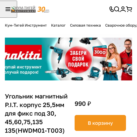
Кум-Тигей Инструмент
Каталог
Силовая техника
Сварочное обору
Для клиентов всех банков
Разбейте
оплату
на части
без переплат
График платежей
Угольник магнитный
990 ₽
P.I.T. корпус 25,5мм
для фикс под 30,
Сегодня
25
%
45,60,75,135
В корзину
135(HWDM01-T003)