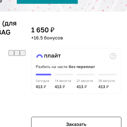
 (для
1 650 ₽
BAG
+16.5 бонусов
Разбить на части
без переплат
Сегодня
14 августа
21 августа
28 августа
413
₽
413
₽
413
₽
413
₽
Заказать