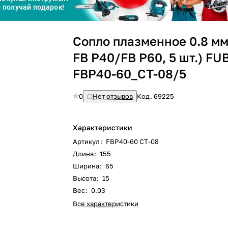
Сегодня
Сопло плазменное 0.8 мм
25
%
FB P40/FB P60, 5 шт.) FU
FBP40-60_CT-08/5
0
Нет отзывов
Код.
69225
Добавляйте товары
в корзину
Характеристики
Артикул
:
FBP40-60 CT-08
Оплачивайте сегодня только
25
% картой любого банка
Длина
:
155
Ширина
:
65
Высота
:
15
Вес
:
0.03
Получайте товар
выбранный способом
Все характеристики