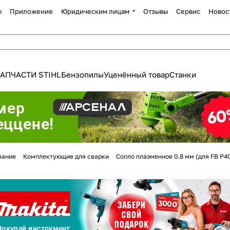
ы
Приложение
Юридическим лицам
Отзывы
Сервис
Новос
АПЧАСТИ STIHL
Бензопилы
Уценённый товар
Станки
Для клиентов всех банков
вание
Комплектующие для сварки
Сопло плазменное 0.8 мм (для FB P4
Разбейте
оплату
а части
без переплат
График платежей