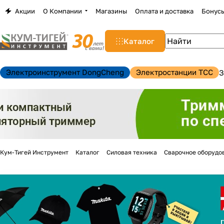
Акции
О Компании
Магазины
Оплата и доставка
Бонус
Каталог
Электроинструмент DongCheng
Электростанции TCC
З
Кум-Тигей Инструмент
Каталог
Силовая техника
Сварочное оборудо
н