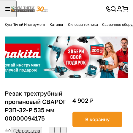
Кум-Тигей Инструмент
Каталог
Силовая техника
Сварочное обору
Для клиентов всех банков
Разбейте
оплату
на части
без переплат
График платежей
Резак трехтрубный
4 902 ₽
пропановый СВАРОГ
Р3П-32-Р 535 мм
Сегодня
25
%
00000094175
В корзину
0
Нет отзывов