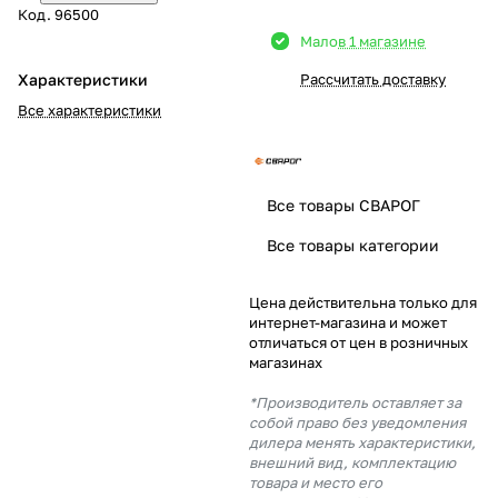
Код.
96500
Добавляйте товары
Мало
в 1 магазине
в корзину
Характеристики
Рассчитать доставку
Все характеристики
Оплачивайте сегодня только
25
% картой любого банка
Все товары СВАРОГ
Получайте товар
Все товары категории
выбранный способом
Цена действительна только для
интернет-магазина и может
Оставшиеся
75
% будут
отличаться от цен в розничных
списываться
с вашей карты
магазинах
по
25
%
каждые 2 недели
*Производитель оставляет за
собой право без уведомления
дилера менять характеристики,
внешний вид, комплектацию
товара и место его
Подробнее