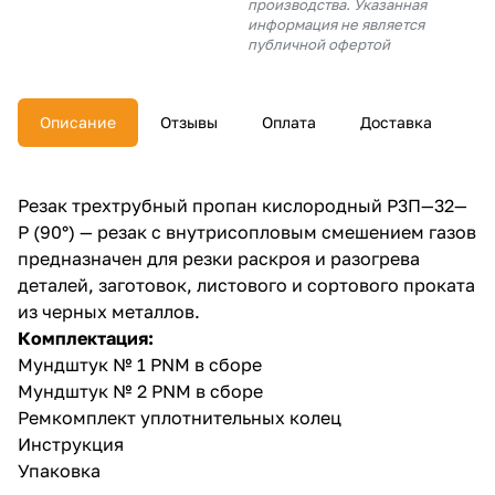
производства. Указанная
об оплате Плайтом
информация не является
публичной офертой
Описание
Отзывы
Оплата
Доставка
Остались вопросы?
25
8 800 302-02-51
plait.ru
раз в 2
Резак трехтрубный пропан кислородный Р3П—32—
недели
Р (90°) — резак с внутрисопловым смешением газов
предназначен для резки раскроя и разогрева
деталей, заготовок, листового и сортового проката
из черных металлов.
Комплектация:
Мундштук № 1 PNM в сборе
Мундштук № 2 PNM в сборе
Ремкомплект уплотнительных колец
Инструкция
Упаковка