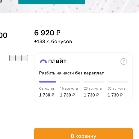
6 920 ₽
00
+138.4 бонусов
Разбить на части
без переплат
Сегодня
16 августа
23 августа
30 августа
1 730
₽
1 730
₽
1 730
₽
1 730
₽
В корзину