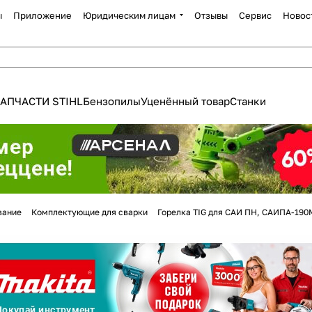
ы
Приложение
Юридическим лицам
Отзывы
Сервис
Новос
АПЧАСТИ STIHL
Бензопилы
Уценённый товар
Станки
Для клиентов всех банков
вание
Комплектующие для сварки
Горелка TIG для САИ ПН, САИПА-19
Разбейте
оплату
а части
без переплат
График платежей