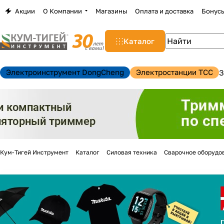
Акции
О Компании
Магазины
Оплата и доставка
Бонус
Каталог
Электроинструмент DongCheng
Электростанции TCC
З
Кум-Тигей Инструмент
Каталог
Силовая техника
Сварочное оборудо
н