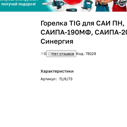
Сегодня
Горелка TIG для САИ ПН,
25
%
САИПА-190МФ, САИПА-2
Синергия
0
Нет отзывов
Код.
78129
Добавляйте товары
в корзину
Характеристики
Оплачивайте сегодня только
Артикул
:
71/6/73
25
% картой любого банка
Получайте товар
выбранный способом