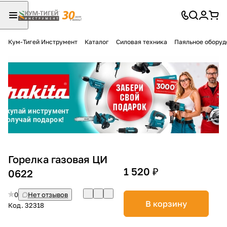
Кум-Тигей Инструмент
Каталог
Силовая техника
Паяльное оборуд
Для клиентов всех банков
Разбейте
оплату
на части
без переплат
График платежей
Горелка газовая ЦИ
1 520 ₽
0622
Сегодня
0
Нет отзывов
25
%
В корзину
Код.
32318