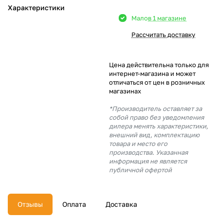
Характеристики
Добавляйте товары
Мало
в 1 магазине
в корзину
Рассчитать доставку
Оплачивайте сегодня только
Цена действительна только для
25
% картой любого банка
интернет-магазина и может
отличаться от цен в розничных
магазинах
Получайте товар
*Производитель оставляет за
выбранный способом
собой право без уведомления
дилера менять характеристики,
внешний вид, комплектацию
товара и место его
Оставшиеся
75
% будут
производства. Указанная
списываться
с вашей карты
информация не является
по
25
%
каждые 2 недели
публичной офертой
Отзывы
Оплата
Доставка
Подробнее