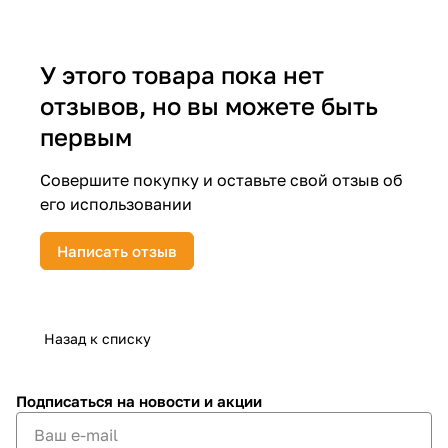
об оплате Плайтом
У этого товара пока нет
отзывов, но вы можете быть
Остались вопросы?
25
первым
8 800 302-02-51
plait.ru
раз в 2
Совершите покупку и оставьте свой отзыв об
недели
его использовании
Написать отзыв
Назад к списку
Подписаться
на новости и акции