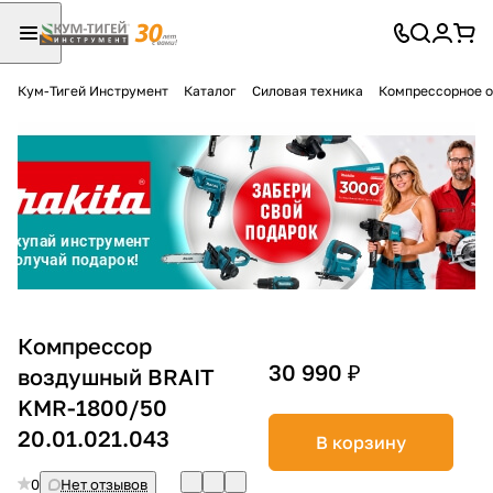
Кум-Тигей Инструмент
Каталог
Силовая техника
Компрессорное 
Для клиентов всех банков
Разбейте
оплату
на части
без переплат
График платежей
Компрессор
30 990 ₽
воздушный BRAIT
KMR-1800/50
Сегодня
25
%
20.01.021.043
В корзину
0
Нет отзывов