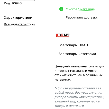
Код.
90940
Добавляйте товары
Много
в 1 магазине
в корзину
Характеристики
Рассчитать доставку
Все характеристики
Оплачивайте сегодня только
25
% картой любого банка
Все товары BRAIT
Получайте товар
Все товары категории
выбранный способом
Цена действительна только для
интернет-магазина и может
Оставшиеся
75
% будут
отличаться от цен в розничных
списываться
с вашей карты
магазинах
по
25
%
каждые 2 недели
*Производитель оставляет за
собой право без уведомления
дилера менять характеристики,
внешний вид, комплектацию
товара и место его
Подробнее