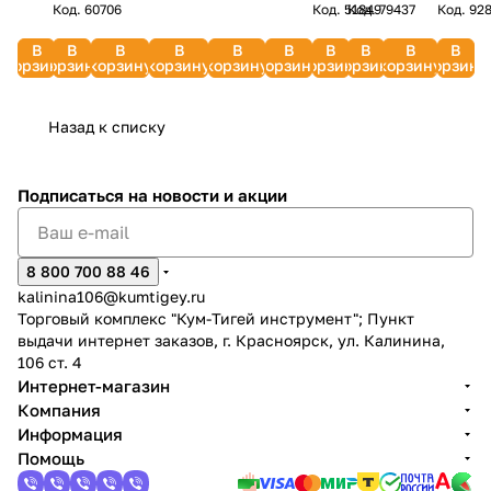
Код.
60706
Код.
51849
Код.
79437
Код.
92
мм, 15
20 бар)
10 бар)
мм
838271
бар)
FUBAG
FUBAG
(блистер)
В
В
В
В
В
В
В
В
В
В
FUBAG
170202
170023
FUBAG
корзину
корзину
корзину
корзину
корзину
корзину
корзину
корзину
корзину
корзину
170204
180260B
Назад к списку
Подписаться
на новости и акции
8 800 700 88 46
kalinina106@kumtigey.ru
Торговый комплекс "Кум-Тигей инструмент"; Пункт
выдачи интернет заказов, г. Красноярск, ул. Калинина,
106 ст. 4
Интернет-магазин
Компания
Информация
Помощь