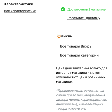
Характеристики
Добавляйте товары
Достаточно
в 1 магазине
Все характеристики
в корзину
Рассчитать доставку
Оплачивайте сегодня только
25
% картой любого банка
Все товары Вихрь
Получайте товар
Все товары категории
выбранный способом
Цена действительна только для
интернет-магазина и может
Оставшиеся
75
% будут
отличаться от цен в розничных
списываться
с вашей карты
магазинах
по
25
%
каждые 2 недели
*Производитель оставляет за
собой право без уведомления
дилера менять характеристики,
внешний вид, комплектацию
товара и место его
Подробнее