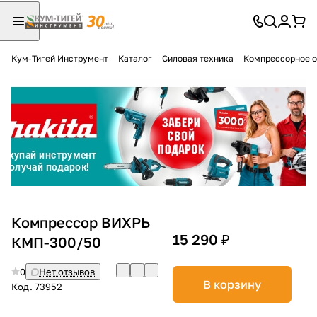
Кум-Тигей Инструмент
Каталог
Силовая техника
Компрессорное 
Для клиентов всех банков
Разбейте
оплату
на части
без переплат
График платежей
Компрессор ВИХРЬ
15 290 ₽
КМП-300/50
Сегодня
0
Нет отзывов
25
%
В корзину
Код.
73952