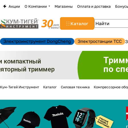
Акции
О Компании
Магазины
Оплата и доставка
Бонус
Каталог
Электроинструмент DongCheng
Электростанции TCC
З
Кум-Тигей Инструмент
Каталог
Силовая техника
Компрессорное обо
н