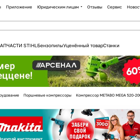
ы
Приложение
Юридическим лицам
Отзывы
Сервис
Новос
АПЧАСТИ STIHL
Бензопилы
Уценённый товар
Станки
Для клиентов всех банков
рудование
Поршневые компрессоры
Компрессор METABO MEGA 520-200
Разбейте
оплату
а части
без переплат