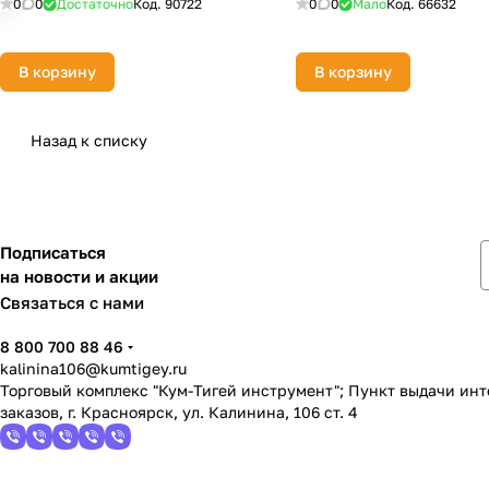
0
0
Достаточно
Код.
90722
0
0
Мало
Код.
66632
В корзину
В корзину
Назад к списку
Подписаться
на новости и акции
Связаться с нами
8 800 700 88 46
kalinina106@kumtigey.ru
Торговый комплекс "Кум-Тигей инструмент"; Пункт выдачи ин
заказов, г. Красноярск, ул. Калинина, 106 ст. 4