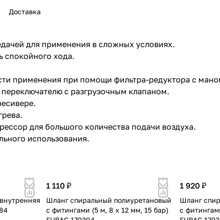
Доставка
ачей для применения в сложных условиях.
ь спокойного хода.
раз в 2 недели
асти применения при помощи фильтра-редуктора с ман
переключателю с разгрузочным клапаном.
ресивере.
грева.
ссор для большого количества подачи воздуха.
льного использования.
1 110 ₽
1 920 ₽
 внутренняя
Шланг спиральный полиуретановый
Шланг спир
584
с фитингами (5 м, 8 х 12 мм, 15 бар)
с фитингами
FUBAG 170304
FUBAG 1703