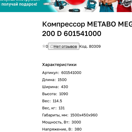
График платежей
Сегодня
Компрессор METABO MEG
25
%
200 D 601541000
0
Нет отзывов
Код.
80309
Добавляйте товары
в корзину
Характеристики
Артикул
:
601541000
Длина
:
1500
Оплачивайте сегодня только
Ширина
:
430
25
% картой любого банка
Высота
:
1090
Вес
:
114.5
Вес, кг
:
131
Получайте товар
выбранный способом
Габариты, мм
:
1500х450х960
Мощность, Вт
:
3000
Напряжение, В
:
380