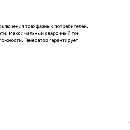
дключения трехфазных потребителей.
ети. Максимальный сварочный ток
ложности. Генератор гарантирует