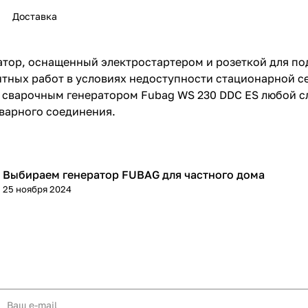
Доставка
тор, оснащенный электростартером и розеткой для по
тных работ в условиях недоступности стационарной с
раз в 2 недели
ы сварочным генератором Fubag WS 230 DDC ES любой с
сварного соединения.
Выбираем генератор FUBAG для частного дома
Генераторы
25 ноября 2024