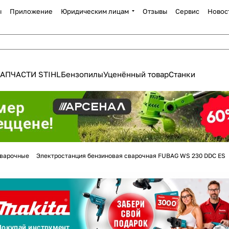
ы
Приложение
Юридическим лицам
Отзывы
Сервис
Новос
АПЧАСТИ STIHL
Бензопилы
Уценённый товар
Станки
Для клиентов всех банков
варочные
Электростанция бензиновая сварочная FUBAG WS 230 DDC ES
Разбейте
оплату
а части
без переплат
График платежей