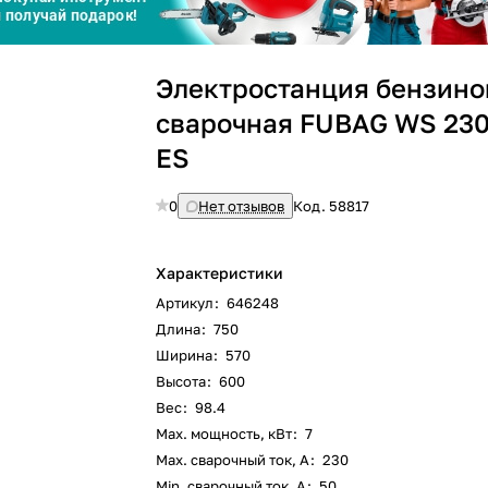
Сегодня
Электростанция бензино
25
%
сварочная FUBAG WS 23
ES
0
Нет отзывов
Код.
58817
Добавляйте товары
в корзину
Характеристики
Оплачивайте сегодня только
Артикул
:
646248
25
% картой любого банка
Длина
:
750
Ширина
:
570
Высота
:
600
Получайте товар
выбранный способом
Вес
:
98.4
Max. мощность, кВт
:
7
Max. сварочный ток, А
:
230
Min. сварочный ток, А
:
50