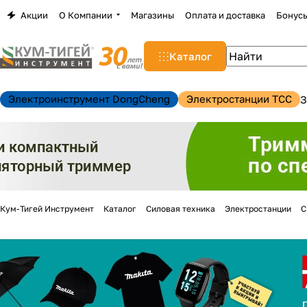
Акции
О Компании
Магазины
Оплата и доставка
Бонус
Каталог
Электроинструмент DongCheng
Электростанции TCC
З
Кум-Тигей Инструмент
Каталог
Силовая техника
Электростанции
С
н