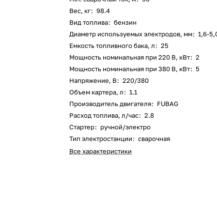
Оставшиеся
75
% будут
списываться
Вес, кг
:
98.4
с вашей карты
по
25
%
каждые 2 недели
Вид топлива
:
бензин
Диаметр используемых электродов, мм
:
1,6-5,
Емкость топливного бака, л
:
25
Мощность номинальная при 220 В, кВт
:
2
Подробнее
об оплате Плайтом
Мощность номинальная при 380 В, кВт
:
5
Напряжение, В
:
220/380
Объем картера, л
:
1.1
Производитель двигателя
:
FUBAG
Расход топлива, л/час
:
2.8
25
Стартер
:
ручной/электро
раз в 2
Остались вопросы?
недели
Тип электростанции
:
сварочная
Все характеристики
8 800 302-02-51
plait.ru