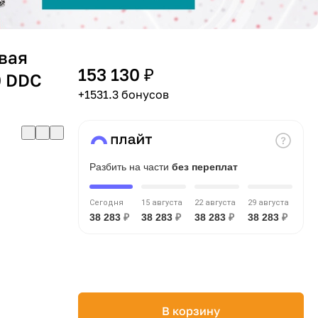
вая
153 130 ₽
0 DDC
+1531.3 бонусов
Разбить на части
без переплат
Сегодня
15 августа
22 августа
29 августа
38 283
₽
38 283
₽
38 283
₽
38 283
₽
В корзину