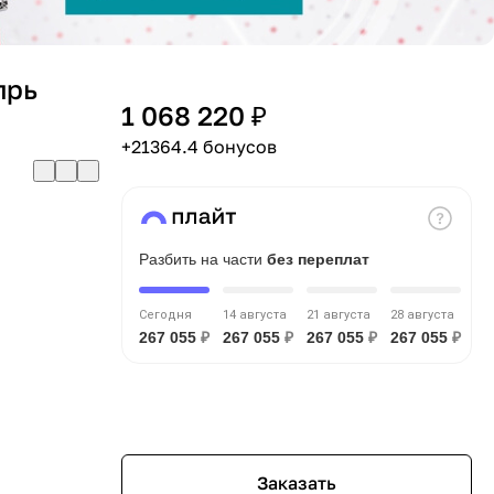
прь
1 068 220 ₽
+21364.4 бонусов
Разбить на части
без переплат
Сегодня
14 августа
21 августа
28 августа
267 055
₽
267 055
₽
267 055
₽
267 055
₽
Заказать