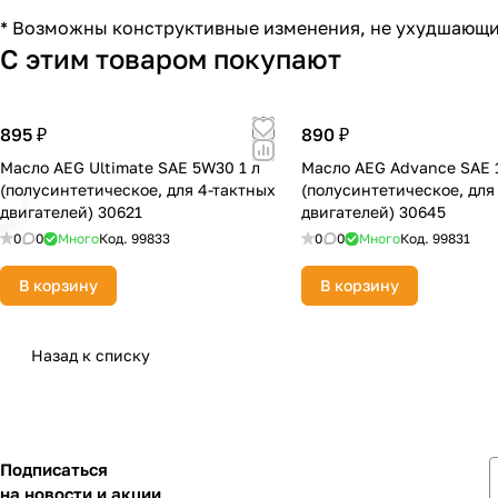
* Возможны конструктивные изменения, не ухудшающи
С этим товаром покупают
895 ₽
890 ₽
Масло AEG Ultimate SAE 5W30 1 л
Масло AEG Advance SAE 
(полусинтетическое, для 4-тактных
(полусинтетическое, для
двигателей) 30621
двигателей) 30645
0
0
Много
Код.
99833
0
0
Много
Код.
99831
В корзину
В корзину
Назад к списку
Подписаться
на новости и акции