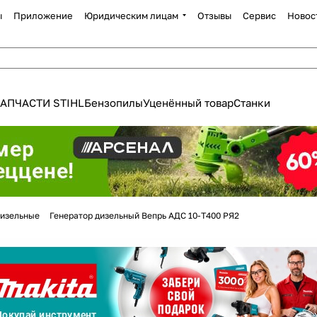
ы
Приложение
Юридическим лицам
Отзывы
Сервис
Новос
АПЧАСТИ STIHL
Бензопилы
Уценённый товар
Станки
Для клиентов всех банков
изельные
Генератор дизельный Вепрь АДС 10-Т400 РЯ2
Разбейте
оплату
а части
без переплат