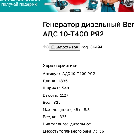
График платежей
Генератор дизельный Ве
Сегодня
25
%
АДС 10-Т400 РЯ2
0
Нет отзывов
Код.
86494
Характеристики
Добавляйте товары
в корзину
Артикул
:
АДС 10-Т400 РЯ2
Длина
:
1336
Ширина
:
540
Оплачивайте сегодня только
Высота
:
1127
25
% картой любого банка
Вес
:
325
Max. мощность, кВт
:
8.8
Вес, кг
:
325
Получайте товар
выбранный способом
Вид топлива
:
дизельное
Емкость топливного бака, л
:
56