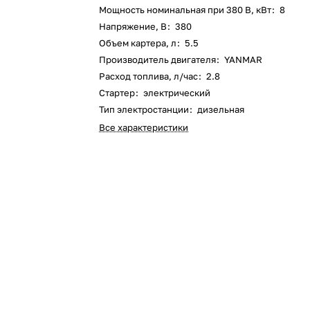
Мощность номинальная при 380 В, кВт
:
8
Оставшиеся
75
% будут
списываться
Напряжение, В
:
380
с вашей карты
по
25
%
каждые 2 недели
Объем картера, л
:
5.5
Производитель двигателя
:
YANMAR
Расход топлива, л/час
:
2.8
Стартер
:
электрический
Тип электростанции
:
дизельная
Подробнее
об оплате Плайтом
Все характеристики
25
раз в 2
Остались вопросы?
недели
8 800 302-02-51
plait.ru