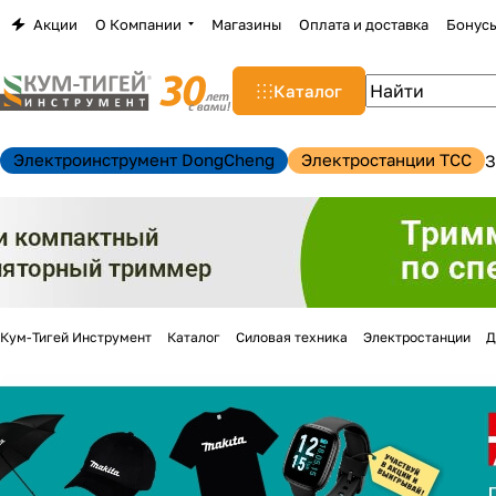
Акции
О Компании
Магазины
Оплата и доставка
Бонус
Каталог
Электроинструмент DongCheng
Электростанции TCC
З
Кум-Тигей Инструмент
Каталог
Силовая техника
Электростанции
Д
н