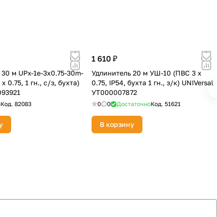
1 610 ₽
30 м UPx-1e-3х0.75-30m-
Удлинитель 20 м УШ-10 (ПВС 3 х
х 0.75, 1 гн., с/з, бухта)
0.75, IP54, бухта 1 гн., з/к) UNIVersal
093921
УТ000007872
о
Код.
82083
0
0
Достаточно
Код.
51621
у
В корзину