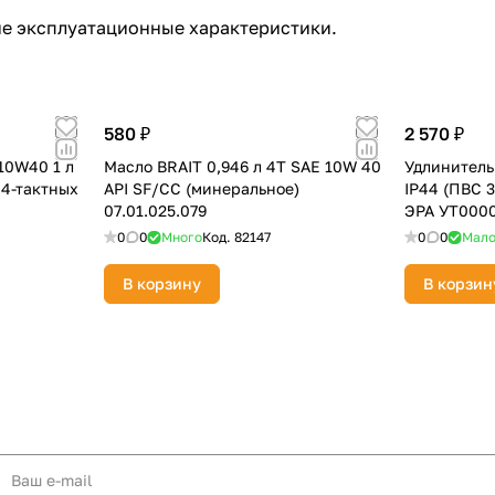
е эксплуатационные характеристики.
580 ₽
2 570 ₽
10W40 1 л
Масло BRAIT 0,946 л 4Т SAE 10W 40
Удлинитель 
 4-тактных
API SF/CC (минеральное)
IP44 (ПВС 3 
07.01.025.079
ЭРА УТ000
0
0
Много
Код.
82147
0
0
Мал
В корзину
В корзин