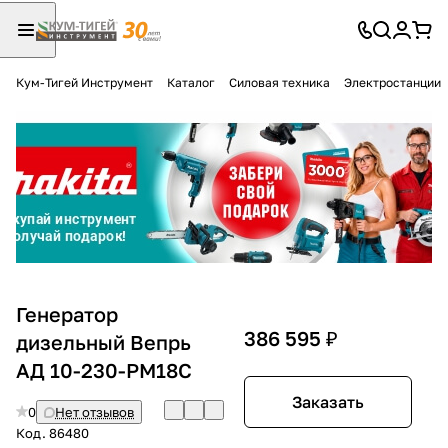
Кум-Тигей Инструмент
Каталог
Силовая техника
Электростанции
Для клиентов всех банков
Разбейте
оплату
на части
без переплат
График платежей
Генератор
386 595 ₽
дизельный Вепрь
АД 10-230-РМ18С
Сегодня
25
%
Заказать
0
Нет отзывов
Код.
86480