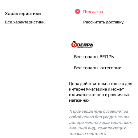
Добавляйте товары
Под заказ
Характеристики
в корзину
Все характеристики
Рассчитать доставку
Оплачивайте сегодня только
25
% картой любого банка
Все товары ВЕПРЬ
Получайте товар
Все товары категории
выбранный способом
Цена действительна только для
интернет-магазина и может
Оставшиеся
75
% будут
отличаться от цен в розничных
списываться
с вашей карты
магазинах
по
25
%
каждые 2 недели
*Производитель оставляет за
собой право без уведомления
дилера менять характеристики,
внешний вид, комплектацию
товара и место его
Подробнее