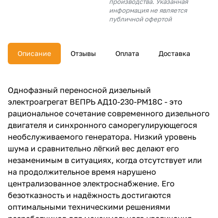
производства. Указанная
об оплате Плайтом
информация не является
публичной офертой
Описание
Отзывы
Оплата
Доставка
Остались вопросы?
25
8 800 302-02-51
plait.ru
раз в 2
Однофазный переносной дизельный
недели
электроагрегат ВЕПРЬ АД10-230-РМ18С - это
рациональное сочетание современного дизельного
двигателя и синхронного саморегулирующегося
необслуживаемого генератора. Низкий уровень
шума и сравнительно лёгкий вес делают его
незаменимым в ситуациях, когда отсутствует или
на продолжительное время нарушено
централизованное электроснабжение. Его
безотказность и надёжность достигаются
оптимальными техническими решениями