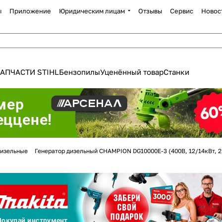
ы
Приложение
Юридическим лицам
Отзывы
Сервис
Новос
АПЧАСТИ STIHL
Бензопилы
Уценённый товар
Станки
изельные
Генератор дизельный CHAMPION DG10000E-3 (400В, 12/14кВт, 25
Для клиентов всех банков
Разбейте
оплату
а части
без переплат