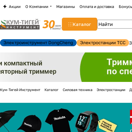
Акции
О Компании
Магазины
Оплата и доставка
Бонус
Каталог
Электроинструмент DongCheng
Электростанции TCC
З
Кум-Тигей Инструмент
Каталог
Силовая техника
Электростанции
Д
н