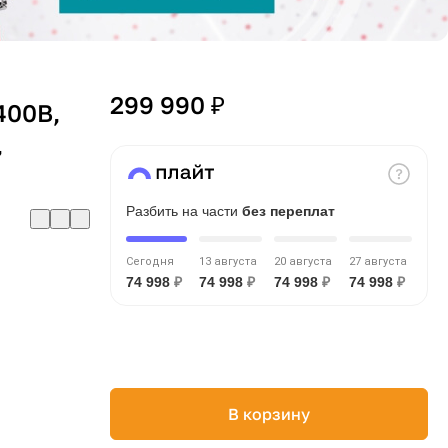
299 990 ₽
400В,
,
Разбить на части
без переплат
Сегодня
13 августа
20 августа
27 августа
74 998
₽
74 998
₽
74 998
₽
74 998
₽
В корзину