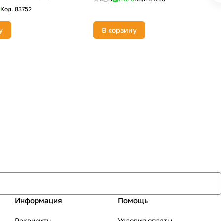
о
Код.
83752
у
В корзину
Информация
Помощь
Реквизиты
Условия оплаты