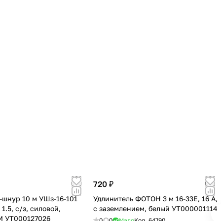
720 ₽
-шнур 10 м УШз-16-101
Удлинитель ФОТОН 3 м 16-33E, 16 А,
 1.5, с/з, силовой,
с заземлением, белый УТ000001114
M УТ000127026
0
0
Мало
Код.
64790