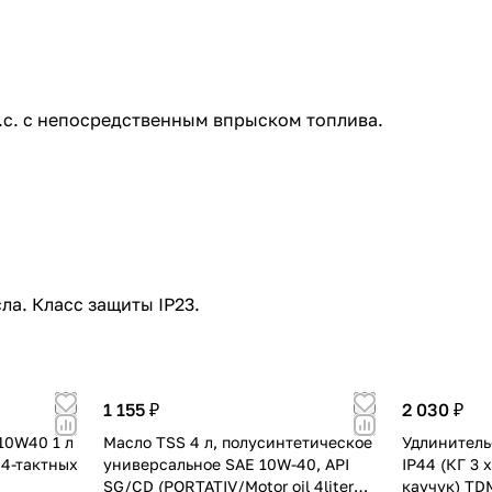
.с. с непосредственным впрыском топлива.
ла. Класс защиты IP23.
1 155 ₽
2 030 ₽
10W40 1 л
Масло TSS 4 л, полусинтетическое
Удлинитель
 4-тактных
универсальное SAE 10W-40, API
IP44 (КГ 3 х
SG/CD (PORTATIV/Motor oil 4liter
каучук) TD