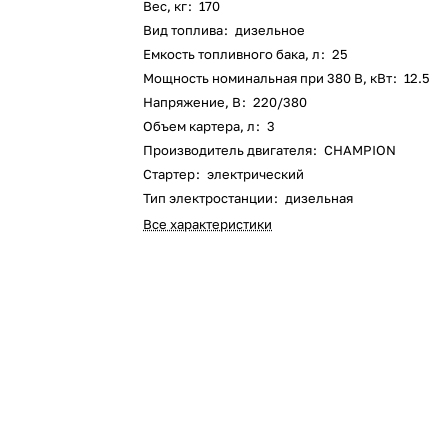
Вес, кг
:
170
Вид топлива
:
дизельное
Оставшиеся
75
% будут
списываться
Емкость топливного бака, л
:
25
с вашей карты
по
25
%
каждые 2 недели
Мощность номинальная при 380 В, кВт
:
12.5
Напряжение, В
:
220/380
Объем картера, л
:
3
Производитель двигателя
:
CHAMPION
Стартер
:
электрический
Подробнее
об оплате Плайтом
Тип электростанции
:
дизельная
Все характеристики
25
раз в 2
Остались вопросы?
недели
8 800 302-02-51
plait.ru