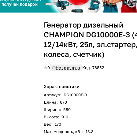
График платежей
Генератор дизельный
Сегодня
CHAMPION DG10000E-3 (
25
%
12/14кВт, 25л, эл.стартер
колеса, счетчик)
0
Нет отзывов
Код.
76852
Добавляйте товары
в корзину
Характеристики
Артикул
:
DG10000E-3
Оплачивайте сегодня только
Длина
:
670
25
% картой любого банка
Ширина
:
580
Высота
:
910
Вес
:
170
Получайте товар
выбранный способом
Max. мощность, кВт
:
13.8