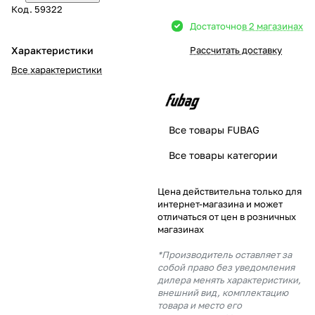
Код.
59322
Добавляйте товары
Достаточно
в 2 магазинах
в корзину
Характеристики
Рассчитать доставку
Все характеристики
Оплачивайте сегодня только
25
% картой любого банка
Все товары FUBAG
Получайте товар
Все товары категории
выбранный способом
Цена действительна только для
интернет-магазина и может
Оставшиеся
75
% будут
отличаться от цен в розничных
списываться
с вашей карты
магазинах
по
25
%
каждые 2 недели
*Производитель оставляет за
собой право без уведомления
дилера менять характеристики,
внешний вид, комплектацию
товара и место его
Подробнее