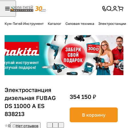
Кум-Тигей Инструмент
Каталог
Силовая техника
Электростанции
Для клиентов всех банков
Разбейте
оплату
на части
без переплат
График платежей
Электростанция
354 150 ₽
дизельная FUBAG
DS 11000 A ES
Сегодня
25
%
838213
В корзину
0
Нет отзывов