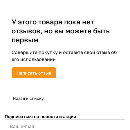
об оплате Плайтом
У этого товара пока нет
отзывов, но вы можете быть
Остались вопросы?
25
первым
8 800 302-02-51
plait.ru
раз в 2
Совершите покупку и оставьте свой отзыв об
недели
его использовании
Написать отзыв
Назад к списку
Подписаться
на новости и акции