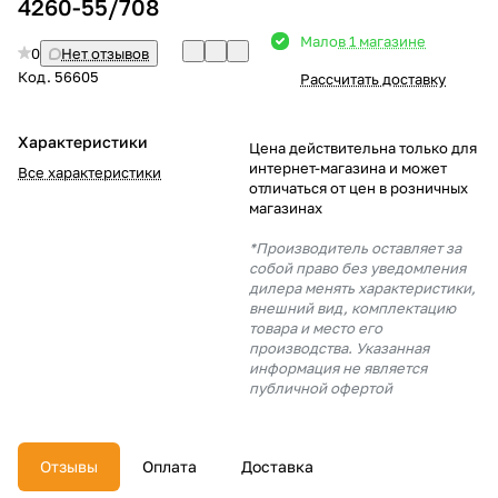
4260-55/708
Добавляйте товары
Мало
в 1 магазине
0
Нет отзывов
в корзину
Код.
56605
Рассчитать доставку
Оплачивайте сегодня только
Характеристики
Цена действительна только для
25
% картой любого банка
интернет-магазина и может
Все характеристики
отличаться от цен в розничных
магазинах
Получайте товар
*Производитель оставляет за
выбранный способом
собой право без уведомления
дилера менять характеристики,
внешний вид, комплектацию
товара и место его
Оставшиеся
75
% будут
производства. Указанная
списываться
с вашей карты
информация не является
по
25
%
каждые 2 недели
публичной офертой
Отзывы
Оплата
Доставка
Подробнее