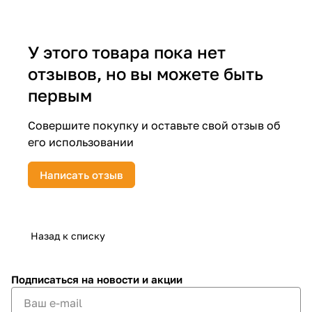
об оплате Плайтом
У этого товара пока нет
отзывов, но вы можете быть
Остались вопросы?
25
первым
8 800 302-02-51
plait.ru
раз в 2
Совершите покупку и оставьте свой отзыв об
недели
его использовании
Написать отзыв
Назад к списку
Подписаться
на новости и акции