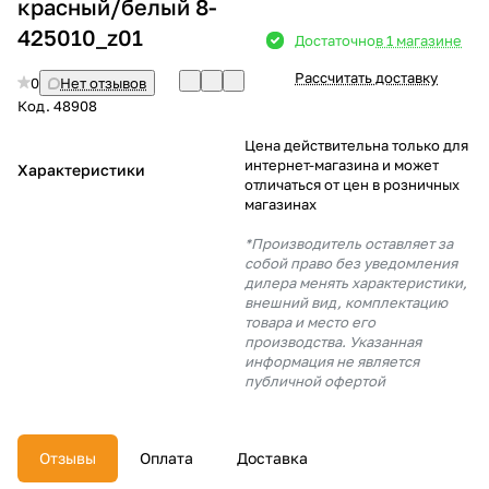
красный/белый 8-
425010_z01
Добавляйте товары
Достаточно
в 1 магазине
в корзину
Рассчитать доставку
0
Нет отзывов
Код.
48908
Оплачивайте сегодня только
Цена действительна только для
25
% картой любого банка
интернет-магазина и может
Характеристики
отличаться от цен в розничных
магазинах
Получайте товар
*Производитель оставляет за
выбранный способом
собой право без уведомления
дилера менять характеристики,
внешний вид, комплектацию
товара и место его
Оставшиеся
75
% будут
производства. Указанная
списываться
с вашей карты
информация не является
по
25
%
каждые 2 недели
публичной офертой
Отзывы
Оплата
Доставка
Подробнее