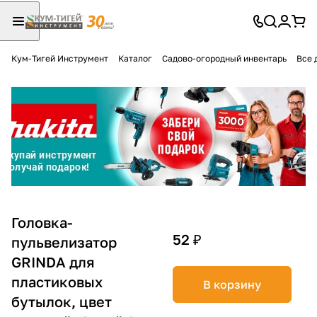
Кум-Тигей Инструмент
Каталог
Садово-огородный инвентарь
Все 
Для клиентов всех банков
Разбейте
оплату
на части
без переплат
График платежей
Головка-
52 ₽
пульвелизатор
GRINDA для
Сегодня
25
%
пластиковых
В корзину
бутылок, цвет