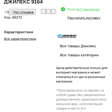
ДЖИЛЕКС 9164
Добавляйте товары
Много
в 2 магазинах
0
Нет отзывов
в корзину
Код.
86272
Рассчитать доставку
Оплачивайте сегодня только
Характеристики
25
% картой любого банка
Все характеристики
Все товары Джилекс
Получайте товар
Все товары категории
выбранный способом
Цена действительна только для
интернет-магазина и может
Оставшиеся
75
% будут
отличаться от цен в розничных
списываться
с вашей карты
магазинах
по
25
%
каждые 2 недели
*Производитель оставляет за
собой право без уведомления
дилера менять характеристики,
внешний вид, комплектацию
товара и место его
Подробнее