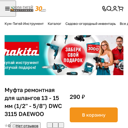
Кум-Тигей Инструмент
Каталог
Садово-огородный инвентарь
Все 
Для клиентов всех банков
Разбейте
оплату
на части
без переплат
График платежей
Муфта ремонтная
290 ₽
для шлангов 13 - 15
мм (1/2'' - 5/8'') DWC
Сегодня
25
%
3115 DAEWOO
В корзину
0
Нет отзывов