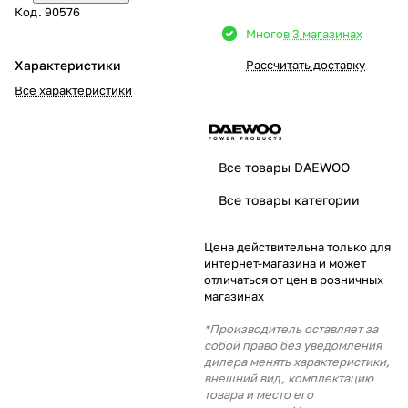
Код.
90576
Добавляйте товары
Много
в 3 магазинах
в корзину
Характеристики
Рассчитать доставку
Все характеристики
Оплачивайте сегодня только
25
% картой любого банка
Все товары DAEWOO
Получайте товар
Все товары категории
выбранный способом
Цена действительна только для
интернет-магазина и может
Оставшиеся
75
% будут
отличаться от цен в розничных
списываться
с вашей карты
магазинах
по
25
%
каждые 2 недели
*Производитель оставляет за
собой право без уведомления
дилера менять характеристики,
внешний вид, комплектацию
товара и место его
Подробнее