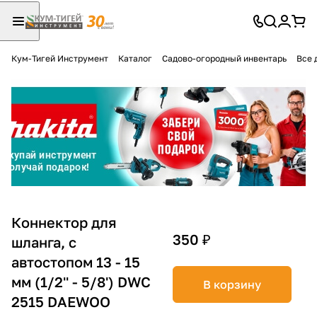
Кум-Тигей Инструмент
Каталог
Садово-огородный инвентарь
Все 
Для клиентов всех банков
Разбейте
оплату
на части
без переплат
График платежей
Коннектор для
350 ₽
шланга, с
автостопом 13 - 15
Сегодня
25
%
мм (1/2'' - 5/8') DWC
В корзину
2515 DAEWOO