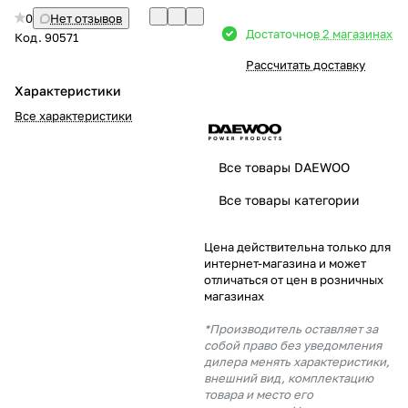
0
Нет отзывов
Добавляйте товары
Достаточно
в 2 магазинах
Код.
90571
в корзину
Рассчитать доставку
Характеристики
Оплачивайте сегодня только
Все характеристики
25
% картой любого банка
Все товары DAEWOO
Получайте товар
Все товары категории
выбранный способом
Цена действительна только для
интернет-магазина и может
Оставшиеся
75
% будут
отличаться от цен в розничных
списываться
с вашей карты
магазинах
по
25
%
каждые 2 недели
*Производитель оставляет за
собой право без уведомления
дилера менять характеристики,
внешний вид, комплектацию
товара и место его
Подробнее