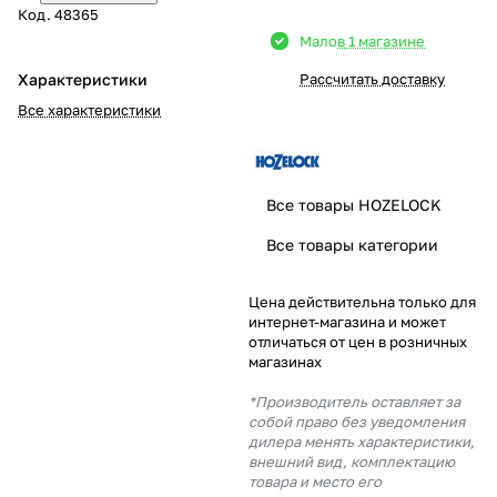
Код.
48365
Добавляйте товары
Мало
в 1 магазине
в корзину
Характеристики
Рассчитать доставку
Все характеристики
Оплачивайте сегодня только
25
% картой любого банка
Все товары HOZELOCK
Получайте товар
Все товары категории
выбранный способом
Цена действительна только для
интернет-магазина и может
Оставшиеся
75
% будут
отличаться от цен в розничных
списываться
с вашей карты
магазинах
по
25
%
каждые 2 недели
*Производитель оставляет за
собой право без уведомления
дилера менять характеристики,
внешний вид, комплектацию
товара и место его
Подробнее