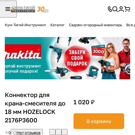
Кум-Тигей Инструмент
Каталог
Садово-огородный инвентарь
Все 
Для клиентов всех банков
Разбейте
оплату
на части
без переплат
График платежей
Коннектор для
1 020 ₽
крана-смесителя до
18 мм HOZELOCK
Сегодня
25
%
2176P3600
В корзину
0
Нет отзывов