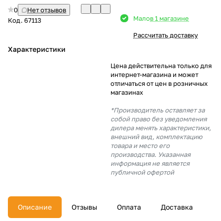
0
Нет отзывов
Добавляйте товары
Мало
в 1 магазине
Код.
67113
в корзину
Рассчитать доставку
Характеристики
Оплачивайте сегодня только
Цена действительна только для
25
% картой любого банка
интернет-магазина и может
отличаться от цен в розничных
магазинах
Получайте товар
*Производитель оставляет за
выбранный способом
собой право без уведомления
дилера менять характеристики,
внешний вид, комплектацию
товара и место его
Оставшиеся
75
% будут
производства. Указанная
списываться
с вашей карты
информация не является
по
25
%
каждые 2 недели
публичной офертой
Описание
Отзывы
Оплата
Доставка
Подробнее