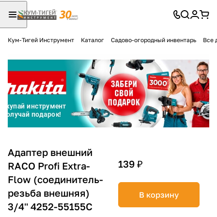
Кум-Тигей Инструмент
Каталог
Садово-огородный инвентарь
Все 
Для клиентов всех банков
Разбейте
оплату
на части
без переплат
График платежей
Адаптер внешний
139 ₽
RACO Profi Extra-
Flow (соединитель-
Сегодня
25
%
резьба внешняя)
В корзину
3/4'' 4252-55155C