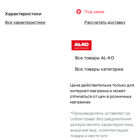
Добавляйте товары
Под заказ
Характеристики
в корзину
Все характеристики
Рассчитать доставку
Оплачивайте сегодня только
25
% картой любого банка
Все товары AL-KO
Получайте товар
Все товары категории
выбранный способом
Цена действительна только для
интернет-магазина и может
Оставшиеся
75
% будут
отличаться от цен в розничных
списываться
с вашей карты
магазинах
по
25
%
каждые 2 недели
*Производитель оставляет за
собой право без уведомления
дилера менять характеристики,
внешний вид, комплектацию
товара и место его
Подробнее