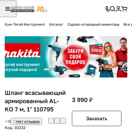
Кум-Тигей Инструмент
Каталог
Садово-огородный инвентарь
Все 
Для клиентов всех банков
Разбейте
оплату
на части
без переплат
График платежей
Шланг всасывающий
3 990 ₽
армированный AL-
KO 7 м, 1'' 110795
Сегодня
25
%
Заказать
0
Нет отзывов
Код.
10232