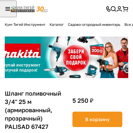
Кум-Тигей Инструмент
Каталог
Садово-огородный инвентарь
Все 
Для клиентов всех банков
Разбейте
оплату
на части
без переплат
График платежей
Шланг поливочный
5 250 ₽
3/4'' 25 м
(армированный,
Сегодня
25
%
прозрачный)
В корзину
PALISAD 67427