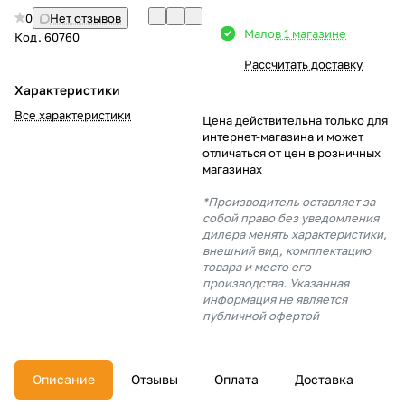
0
Нет отзывов
Добавляйте товары
Мало
в 1 магазине
Код.
60760
в корзину
Рассчитать доставку
Характеристики
Оплачивайте сегодня только
Все характеристики
Цена действительна только для
25
% картой любого банка
интернет-магазина и может
отличаться от цен в розничных
магазинах
Получайте товар
*Производитель оставляет за
выбранный способом
собой право без уведомления
дилера менять характеристики,
внешний вид, комплектацию
товара и место его
Оставшиеся
75
% будут
производства. Указанная
списываться
с вашей карты
информация не является
по
25
%
каждые 2 недели
публичной офертой
Описание
Отзывы
Оплата
Доставка
Подробнее