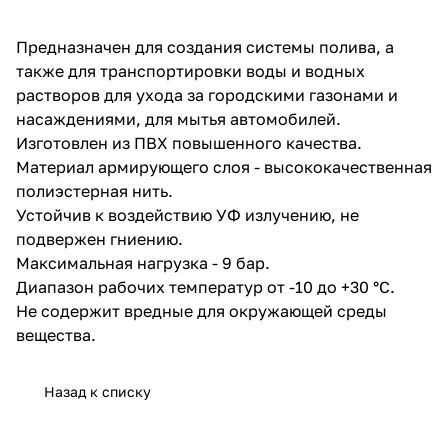
об оплате Плайтом
Предназначен для создания системы полива, а
также для транспортировки воды и водных
растворов для ухода за городскими газонами и
насаждениями, для мытья автомобилей.
Остались вопросы?
25
Изготовлен из ПВХ повышенного качества.
8 800 302-02-51
Материал армирующего слоя - высококачественная
plait.ru
раз в 2
полиэстерная нить.
недели
Устойчив к воздействию УФ излучению, не
подвержен гниению.
Максимальная нагрузка - 9 бар.
Диапазон рабочих температур от -10 до +30 °С.
Не содержит вредные для окружающей среды
вещества.
Назад к списку