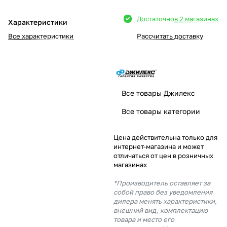
Добавляйте товары
Достаточно
в 2 магазинах
Характеристики
в корзину
Все характеристики
Рассчитать доставку
Оплачивайте сегодня только
25
% картой любого банка
Все товары Джилекс
Получайте товар
Все товары категории
выбранный способом
Цена действительна только для
интернет-магазина и может
Оставшиеся
75
% будут
отличаться от цен в розничных
списываться
с вашей карты
магазинах
по
25
%
каждые 2 недели
*Производитель оставляет за
собой право без уведомления
дилера менять характеристики,
внешний вид, комплектацию
товара и место его
Подробнее