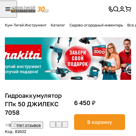
Кум-Тигей Инструмент
Каталог
Садово-огородный инвентарь
Все 
Для клиентов всех банков
Разбейте
оплату
на части
без переплат
График платежей
Гидроаккумулятор
6 450 ₽
ГПк 50 ДЖИЛЕКС
7058
Сегодня
25
%
В корзину
0
Нет отзывов
Код.
81602