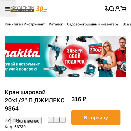
Кум-Тигей Инструмент
Каталог
Садово-огородный инвентарь
Все 
Для клиентов всех банков
Разбейте
оплату
на части
без переплат
График платежей
Кран шаровой
316 ₽
20х1/2'' П ДЖИЛЕКС
9364
Сегодня
25
%
В корзину
0
Нет отзывов
Код.
66739