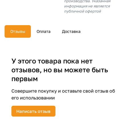
производства. Указанная
об оплате Плайтом
информация не является
публичной офертой
Отзывы
Оплата
Доставка
Остались вопросы?
25
8 800 302-02-51
plait.ru
раз в 2
недели
У этого товара пока нет
отзывов, но вы можете быть
первым
Совершите покупку и оставьте свой отзыв об
его использовании
Написать отзыв