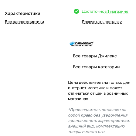
Добавляйте товары
Достаточно
в 1 магазине
Характеристики
в корзину
Все характеристики
Рассчитать доставку
Оплачивайте сегодня только
25
% картой любого банка
Все товары Джилекс
Получайте товар
Все товары категории
выбранный способом
Цена действительна только для
интернет-магазина и может
Оставшиеся
75
% будут
отличаться от цен в розничных
списываться
с вашей карты
магазинах
по
25
%
каждые 2 недели
*Производитель оставляет за
собой право без уведомления
дилера менять характеристики,
внешний вид, комплектацию
товара и место его
Подробнее