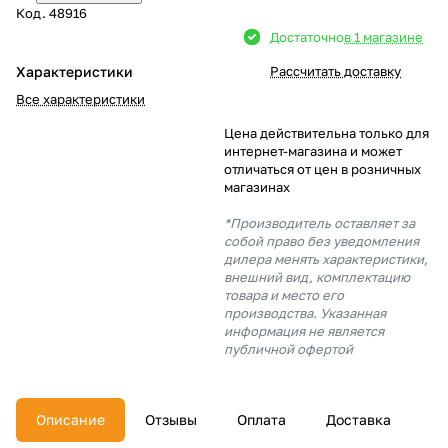
Код.
48916
Добавляйте товары
Достаточно
в 1 магазине
в корзину
Характеристики
Рассчитать доставку
Все характеристики
Оплачивайте сегодня только
Цена действительна только для
25
% картой любого банка
интернет-магазина и может
отличаться от цен в розничных
магазинах
Получайте товар
*Производитель оставляет за
выбранный способом
собой право без уведомления
дилера менять характеристики,
внешний вид, комплектацию
товара и место его
Оставшиеся
75
% будут
производства. Указанная
списываться
с вашей карты
информация не является
по
25
%
каждые 2 недели
публичной офертой
Описание
Отзывы
Оплата
Доставка
Подробнее