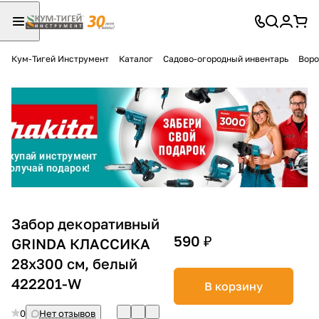
Кум-Тигей Инструмент
Каталог
Садово-огородный инвентарь
Воро
Для клиентов всех банков
Разбейте
оплату
на части
без переплат
График платежей
Забор декоративный
590 ₽
GRINDA КЛАССИКА
28х300 см, белый
Сегодня
25
%
422201-W
В корзину
0
Нет отзывов