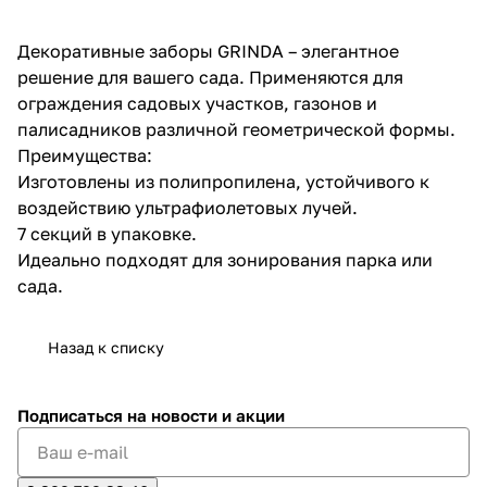
об оплате Плайтом
Декоративные заборы GRINDA – элегантное
решение для вашего сада. Применяются для
ограждения садовых участков, газонов и
палисадников различной геометрической формы.
Остались вопросы?
25
Преимущества:
8 800 302-02-51
Изготовлены из полипропилена, устойчивого к
plait.ru
раз в 2
воздействию ультрафиолетовых лучей.
недели
7 секций в упаковке.
Идеально подходят для зонирования парка или
сада.
Назад к списку
Подписаться
на новости и акции