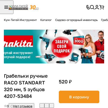
Кум-Тигей Инструмент
Каталог
Садово-огородный инвентарь
Граб
Для клиентов всех банков
Разбейте
оплату
на части
без переплат
График платежей
Грабельки ручные
520 ₽
RACO STANDART
320 мм, 5 зубцов
Сегодня
25
%
4207-53484
В корзину
0
Нет отзывов