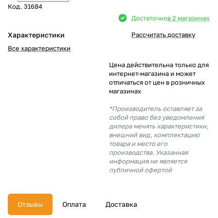
Код.
31684
Добавляйте товары
Достаточно
в 2 магазинах
в корзину
Характеристики
Рассчитать доставку
Все характеристики
Оплачивайте сегодня только
Цена действительна только для
25
% картой любого банка
интернет-магазина и может
отличаться от цен в розничных
магазинах
Получайте товар
*Производитель оставляет за
выбранный способом
собой право без уведомления
дилера менять характеристики,
внешний вид, комплектацию
товара и место его
Оставшиеся
75
% будут
производства. Указанная
списываться
с вашей карты
информация не является
по
25
%
каждые 2 недели
публичной офертой
Отзывы
Оплата
Доставка
Подробнее