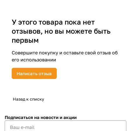
об оплате Плайтом
У этого товара пока нет
отзывов, но вы можете быть
Остались вопросы?
25
первым
8 800 302-02-51
plait.ru
раз в 2
Совершите покупку и оставьте свой отзыв об
недели
его использовании
Написать отзыв
Назад к списку
Подписаться
на новости и акции